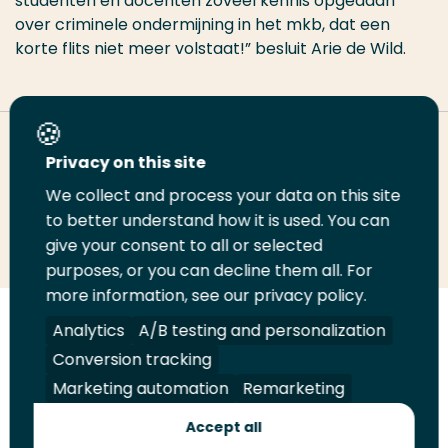
studenten en docenten zoveel kennis opgedaan
over criminele ondermijning in het mkb, dat een
korte flits niet meer volstaat!” besluit Arie de Wild.
Deel deze pagina
Privacy on this site
We collect and process your data on this site
Deel
to better understand how it is used. You can
Deel
Deel
Email
Print
give your consent to all or selected
op
op
op
deze
deze
purposes, or you can decline them all. For
LinkedIn
Twitter
Facebook
pagina
pagina
more information, see our privacy policy.
Volg
Analytics
Volg
Volg
A/B testing and personalization
Volg
ons
ons
ons
ons
Conversion tracking
Juridisch
Security
A-Z Index
Contact
op
op
op
op
Marketing automation
Remarketing
LinkedIn
Facebook
YouTube
Instagram
Leveranciers
Accept all