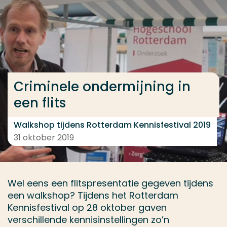
Ga direct naar de content
... > Criminele ondermijning in een flits
Veel gezocht
Criminele ondermijning in
Opleiding
een flits
Contact
Walkshop tijdens Rotterdam Kennisfestival 2019
31 oktober 2019
Wel eens een flitspresentatie gegeven tijdens
een walkshop? Tijdens het Rotterdam
Kennisfestival op 28 oktober gaven
verschillende kennisinstellingen zo’n