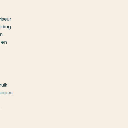
iseur
ding.
n.
n en
ruik
ncipes
,