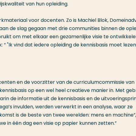
skwaliteit van hun opleiding.
rkmateriaal voor docenten. Zo is Machiel Blok, Domeinadv
aan de slag gegaan met drie communities binnen de oplei
bruikt om met elkaar een gezamenlijke visie te ontwikkele
: “
"Ik vind dat iedere opleiding de kennisbasis moet leze
enten en de voorzitter van de curriculumcommissie van
nnisbasis op een wel heel creatieve manier in. Met geb
rin de informatie uit de kennisbasis en de uitvoeringspri
ega’s invulden, werden verwerkt in een analyse, waar ze
tkomst is de beste van twee werelden: mens en machine”
e in één dag een visie op papier kunnen zetten.”