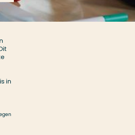
n
Dit
te
s in
negen