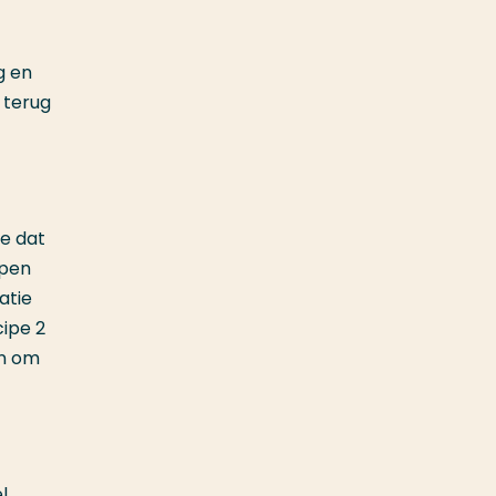
g en
 terug
oe dat
ppen
atie
cipe 2
en om
l