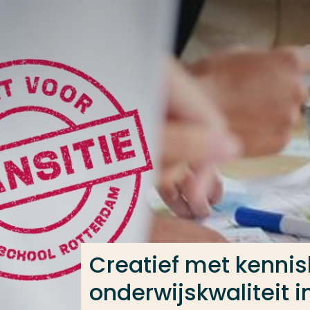
Ga direct naar de content
Veel gezocht
Opleiding
Contact
Creatief met kennis
onderwijskwaliteit in