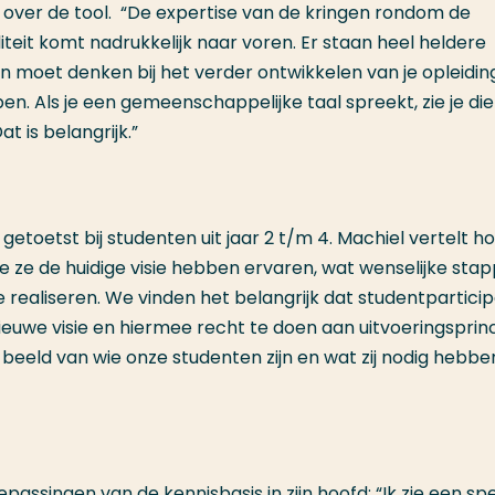
 over de tool. “De expertise van de kringen rondom de
teit komt nadrukkelijk naar voren. Er staan heel heldere
aan moet denken bij het verder ontwikkelen van je opleidin
n. Als je een gemeenschappelijke taal spreekt, zie je die
at is belangrijk.”
getoetst bij studenten uit jaar 2 t/m 4. Machiel vertelt h
e ze de huidige visie hebben ervaren, wat wenselijke sta
 realiseren. We vinden het belangrijk dat studentparticip
nieuwe visie en hiermee recht te doen aan uitvoeringsprin
 beeld van wie onze studenten zijn en wat zij nodig hebb
passingen van de kennisbasis in zijn hoofd: “Ik zie een spe