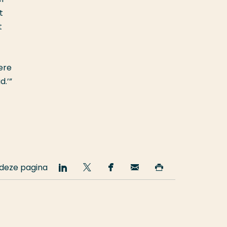
t
t
ere
d.’”
 deze pagina
Deel
Deel
Deel
Email
Print
op
op
op
deze
deze
LinkedIn
Twitter
Facebook
pagina
pagina