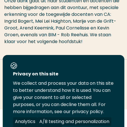
Onze dank gaat uit naar studenten en docenten die
hebben bijgedragen aan dit avontuur, met speciale
erkenning voor de toegewijde docenten van CA:
Ingrid Bogert, Mei Lei Haighton, Marije van de Grift-
Groot, Arend Keemink, Paul Cornelisse en Kevin
Groen, evenals van BIM - Rob Reehuis. We staan
klaar voor het volgende hoofdstuk!
Deel deze pagina
Privacy on this site
We collect and process your data on this site
to better understand how it is used. You can
Deel
Deel
Deel
Email
Print
give your consent to all or selected
op
op
op
deze
deze
purposes, or you can decline them all. For
LinkedIn
Twitter
Facebook
pagina
pagina
more information, see our privacy policy.
Analytics
A/B testing and personalization
Volg
Volg
Volg
Volg