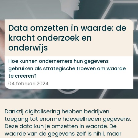
Ga direct naar de content
... > Data omzetten in waarde: een reis vol samenwerk
Data omzetten in waarde: de
kracht onderzoek en
Veel gezocht
onderwijs
Opleiding
Hoe kunnen ondernemers hun gegevens
Contact
gebruiken als strategische troeven om waarde
te creëren?
04 februari 2024
Dankzij digitalisering hebben bedrijven
toegang tot enorme hoeveelheden gegevens.
Deze data kun je omzetten in waarde. De
waarde van de gegevens zelf is nihil, maar