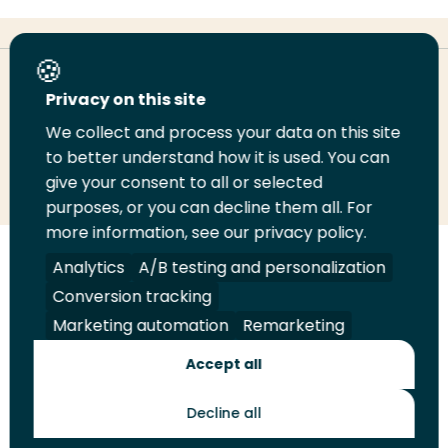
Deel deze pagina
Privacy on this site
We collect and process your data on this site
to better understand how it is used. You can
Deel
Deel
Deel
Email
Print
give your consent to all or selected
op
op
op
deze
deze
purposes, or you can decline them all. For
LinkedIn
Twitter
Facebook
pagina
pagina
more information, see our privacy policy.
Analytics
A/B testing and personalization
Volg
Volg
Volg
Volg
ons
ons
ons
ons
Conversion tracking
Juridisch
Security
A-Z Index
Contact
op
op
op
op
Marketing automation
Remarketing
LinkedIn
Facebook
YouTube
Instagram
Leveranciers
Accept all
Decline all
Toekomstmakers