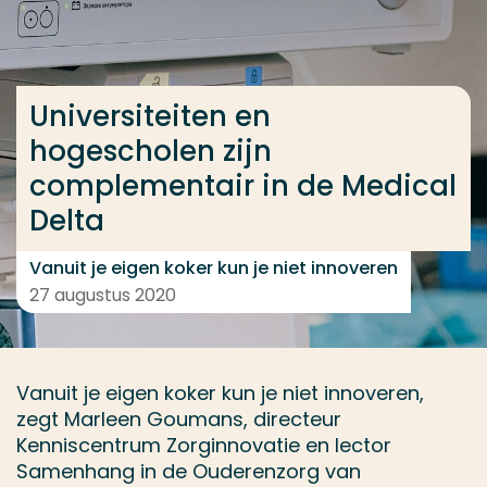
Ga direct naar de content
... > Universiteiten en hogescholen zijn complementai
Universiteiten en
hogescholen zijn
Veel gezocht
complementair in de Medical
Opleiding
Delta
Contact
Vanuit je eigen koker kun je niet innoveren
27 augustus 2020
Vanuit je eigen koker kun je niet innoveren,
zegt Marleen Goumans, directeur
Kenniscentrum Zorginnovatie en lector
Samenhang in de Ouderenzorg van