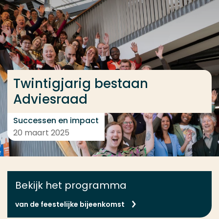
Ga direct naar de content
... > Twintigjarig bestaan Adviesraad
Veel gezocht
Twintigjarig bestaan
Opleiding
Adviesraad
Contact
Successen en impact
20 maart 2025
Bekijk het programma
van de feestelijke bijeenkomst