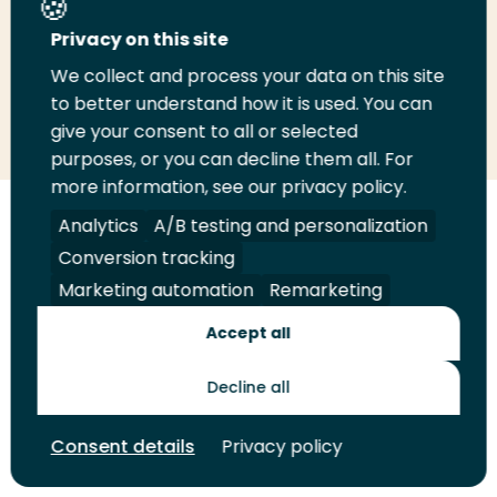
Deel deze pagina
Privacy on this site
We collect and process your data on this site
to better understand how it is used. You can
Deel
Deel
Deel
Email
Print
give your consent to all or selected
op
op
op
deze
deze
purposes, or you can decline them all. For
LinkedIn
Twitter
Facebook
pagina
pagina
more information, see our privacy policy.
Analytics
A/B testing and personalization
Volg
Volg
Volg
Volg
ons
ons
ons
ons
Conversion tracking
Juridisch
Security
A-Z Index
Contact
op
op
op
op
Marketing automation
Remarketing
LinkedIn
Facebook
YouTube
Instagram
Leveranciers
Accept all
Decline all
Toekomstmakers
Consent details
Privacy policy
© 2026 Hogeschool Rotterdam. Alle rechten voorbehouden.