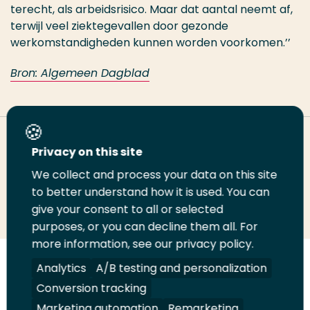
terecht, als arbeidsrisico. Maar dat aantal neemt af,
terwijl veel ziektegevallen door gezonde
werkomstandigheden kunnen worden voorkomen.’’
Bron: Algemeen Dagblad
Deel deze pagina
Privacy on this site
We collect and process your data on this site
to better understand how it is used. You can
Deel
Deel
Deel
Email
Print
give your consent to all or selected
op
op
op
deze
deze
purposes, or you can decline them all. For
LinkedIn
Twitter
Facebook
pagina
pagina
more information, see our privacy policy.
Analytics
A/B testing and personalization
Volg
Volg
Volg
Volg
ons
ons
ons
ons
Conversion tracking
Juridisch
Security
A-Z Index
Contact
op
op
op
op
Marketing automation
Remarketing