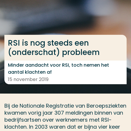
Ga direct naar de content
... > RSI is nog steeds een (onderschat) probleem
RSI is nog steeds een
Veel gezocht
(onderschat) probleem
Opleiding
Contact
Minder aandacht voor RSI, toch nemen het
aantal klachten af
15 november 2019
Bij de Nationale Registratie van Beroepsziekten
kwamen vorig jaar 307 meldingen binnen van
bedrijfsartsen over werknemers met RSI-
klachten. In 2003 waren dat er bijna vier keer