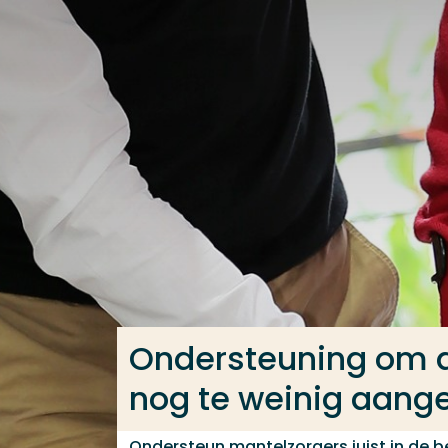
Ga direct naar de content
Veel gezocht
Opleiding
Contact
Ondersteuning om ac
nog te weinig aan
Ondersteun mantelzorgers juist in de b