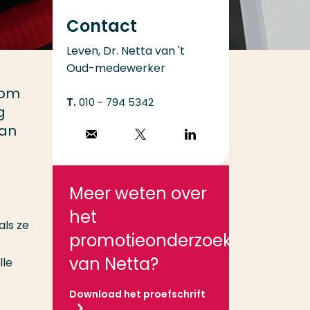
Contact
Leven, Dr. Netta van 't
Oud-medewerker
 om
010 - 794 5342
g
aan
Stuur een email
Volg op X
Volg op
LinkedIn
Meer weten over
het
als ze
promotieonderzoek
van Netta?
lle
Download het proefschrift