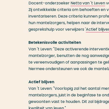
Docent-onderzoeker
Netta van 't Leven
v
Zij ontwikkelde criteria om behoeften en v
inventariseren. Deze criteria kunnen pr
hun mantelzorgers, helpen naar de interven
gesprekshulp voor verwijzers '
Actief blij
Betekenisvolle activiteiten
Van 't Leven: "Deze activerende interven
mantelzorger, benutten de nog aanwezige
te vereenvoudigen of aanpassingen te ge
hiermee ondersteunen we ook de mantelz
Actief blijven
Van 't Leven: "Voorlopig zal het aantal me
mantelzorgers, juist in de beginfase te on
gewoonten vast te houden. Dit zal bijdrag
kwaliteit van leven."