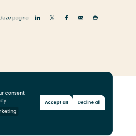
 deze pagina
Deel
Deel
Deel
Email
Print
op
op
op
deze
deze
LinkedIn
Twitter
Facebook
pagina
pagina
our consent
icy.
Accept all
Decline all
Toekomstmakers
keting