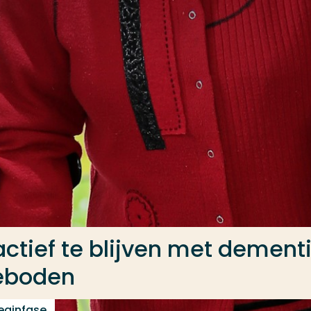
tief te blijven met dement
geboden
eginfase