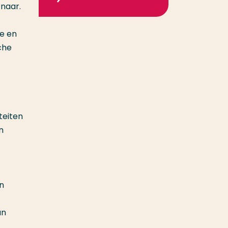
naar.
e en
che
teiten
n
un
un