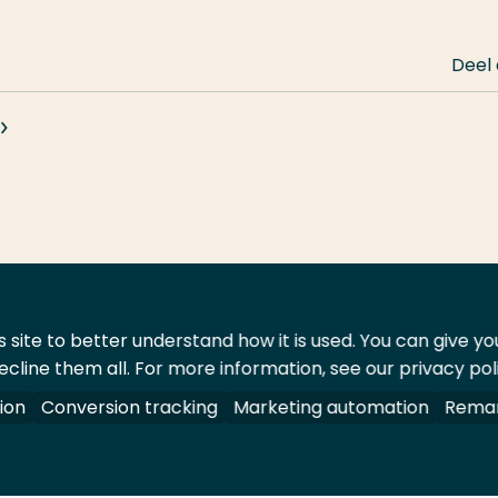
Deel
 site to better understand how it is used. You can give y
ecline them all. For more information, see our privacy pol
ontact
Leveranciers
ion
Conversion tracking
Marketing automation
Remar
oorbehouden.