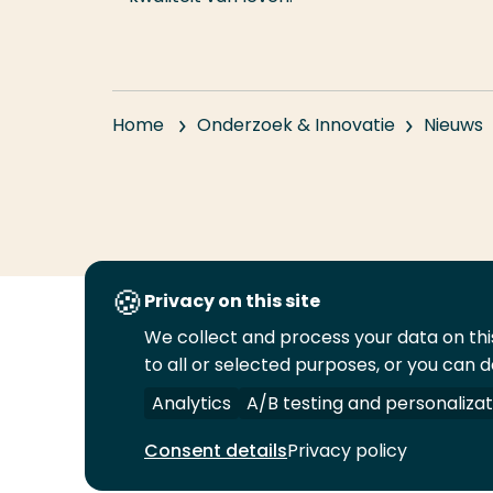
Home
Onderzoek & Innovatie
Nieuws
Privacy on this site
We collect and process your data on this
Volg
Volg
Volg
Volg
to all or selected purposes, or you can d
ons
ons
ons
ons
Juridisch
Security
A-Z Index
C
op
op
op
op
Analytics
A/B testing and personalizat
LinkedIn
Facebook
YouTube
Instagram
Consent details
Privacy policy
© 2026 Hogeschool Rotterdam. Alle rechten v