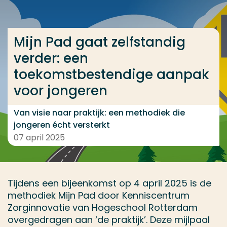
Ga direct naar de content
... > Mijn Pad gaat zelfstandig verder: een toekoms
Mijn Pad gaat zelfstandig
verder: een
toekomstbestendige aanpak
Veel gezocht
voor jongeren
Opleiding
Contact
Van visie naar praktijk: een methodiek die
jongeren écht versterkt
07 april 2025
Tijdens een bijeenkomst op 4 april 2025 is de
methodiek Mijn Pad door Kenniscentrum
Zorginnovatie van Hogeschool Rotterdam
overgedragen aan ‘de praktijk’. Deze mijlpaal