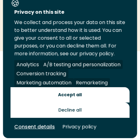
Deel deze pagina
Privacy on this site
We collect and process your data on this site
to better understand how it is used. You can
Deel
Deel
Deel
Email
Print
give your consent to all or selected
op
op
op
deze
deze
purposes, or you can decline them all. For
LinkedIn
Twitter
Facebook
pagina
pagina
more information, see our privacy policy.
Analytics
A/B testing and personalization
Volg
Volg
Volg
Volg
ons
ons
ons
ons
Conversion tracking
Juridisch
Security
A-Z Index
Contact
op
op
op
op
Marketing automation
Remarketing
LinkedIn
Facebook
YouTube
Instagram
Leveranciers
Accept all
Decline all
Toekomstmakers
Consent details
Privacy policy
© 2026 Hogeschool Rotterdam. Alle rechten voorbehouden.