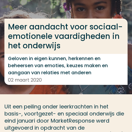
Ga direct naar de content
... > Meer aandacht voor sociaal-emotionele vaardi
Meer aandacht voor sociaal-
emotionele vaardigheden in
Veel gezocht
het onderwijs
Opleiding
Geloven in eigen kunnen, herkennen en
Contact
beheersen van emoties, keuzes maken en
aangaan van relaties met anderen
02 maart 2020
Uit een peiling onder leerkrachten in het
basis-, voortgezet- en speciaal onderwijs die
eind januari door MarketResponse werd
uitgevoerd in opdracht van de