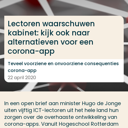
Ga direct naar de content
... > Lectoren waarschuwen kabinet: kijk ook naar a
Lectoren waarschuwen
kabinet: kijk ook naar
alternatieven voor een
Veel gezocht
corona-app
Opleiding
Contact
Teveel voorziene en onvoorziene consequenties
corona-app
22 april 2020
In een open brief aan minister Hugo de Jonge
uiten vijftig ICT-lectoren uit het hele land hun
zorgen over de overhaaste ontwikkeling van
corona-apps. Vanuit Hogeschool Rotterdam