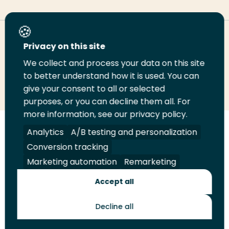
Deel deze pagina
Privacy on this site
We collect and process your data on this site
to better understand how it is used. You can
Deel
Deel
Deel
Email
Print
give your consent to all or selected
op
op
op
deze
deze
purposes, or you can decline them all. For
LinkedIn
Twitter
Facebook
pagina
pagina
more information, see our privacy policy.
Analytics
A/B testing and personalization
Volg
Volg
Volg
Volg
ons
ons
ons
ons
Conversion tracking
Juridisch
Security
A-Z Index
Contact
op
op
op
op
Marketing automation
Remarketing
LinkedIn
Facebook
YouTube
Instagram
Leveranciers
Accept all
Decline all
Toekomstmakers