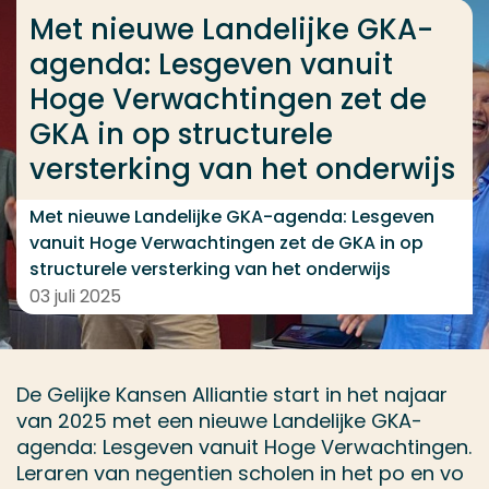
Ga direct naar de content
Met nieuwe Landelijke GKA-
... > Met nieuwe Landelijke GKA-agenda: Lesgeven v
agenda: Lesgeven vanuit
Hoge Verwachtingen zet de
GKA in op structurele
Veel gezocht
versterking van het onderwijs
Opleiding
Met nieuwe Landelijke GKA-agenda: Lesgeven
Contact
vanuit Hoge Verwachtingen zet de GKA in op
structurele versterking van het onderwijs
03 juli 2025
De Gelijke Kansen Alliantie start in het najaar
van 2025 met een nieuwe Landelijke GKA-
agenda: Lesgeven vanuit Hoge Verwachtingen.
Leraren van negentien scholen in het po en vo