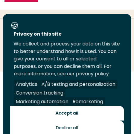
Deel deze pagina
Privacy on this site
We collect and process your data on this site
Deel
to better understand how it is used. You can
Deel
Deel
Email
Print
give your consent to all or selected
op
op
op
deze
deze
purposes, or you can decline them all. For
LinkedIn
Twitter
Facebook
pagina
pagina
more information, see our privacy policy.
Volg
Analytics
Volg
Volg
A/B testing and personalization
Volg
ons
ons
ons
ons
Conversion tracking
Juridisch
Security
A-Z Index
Contact
op
op
op
op
Marketing automation
Remarketing
LinkedIn
Facebook
YouTube
Instagram
Leveranciers
Accept all
Decline all
Toekomstmakers