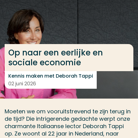
Ga direct naar de content
... > Kennis maken met Deborah Tappi
Veel gezocht
Op naar een eerlijke en
Opleiding
sociale economie
Contact
Kennis maken met Deborah Tappi
02 juni 2026
Moeten we om vooruitstrevend te zijn terug in
de tijd? Die intrigerende gedachte werpt onze
charmante Italiaanse lector Deborah Tappi
op. Ze woont al 22 jaar in Nederland, naar