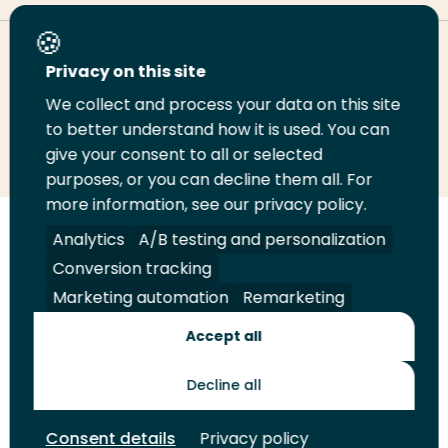
Deel deze pagina
Privacy on this site
We collect and process your data on this site
to better understand how it is used. You can
Deel
Deel
Deel
Email
Print
give your consent to all or selected
op
op
op
deze
deze
purposes, or you can decline them all. For
LinkedIn
Twitter
Facebook
pagina
pagina
more information, see our privacy policy.
Analytics
A/B testing and personalization
Volg
Volg
Volg
Volg
ons
ons
ons
ons
Conversion tracking
Juridisch
Security
A-Z Index
Contact
op
op
op
op
Marketing automation
Remarketing
LinkedIn
Facebook
YouTube
Instagram
Leveranciers
Accept all
Decline all
Toekomstmakers
Consent details
Privacy policy