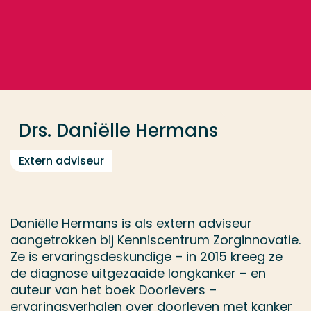
Ga direct naar de content
... > Drs. Daniëlle Hermans
Veel gezocht
Opleiding
Drs. Daniëlle Hermans
Contact
Extern adviseur
Daniëlle Hermans is als extern adviseur
aangetrokken bij Kenniscentrum Zorginnovatie.
Ze is ervaringsdeskundige – in 2015 kreeg ze
de diagnose uitgezaaide longkanker – en
auteur van het boek Doorlevers –
ervaringsverhalen over doorleven met kanker