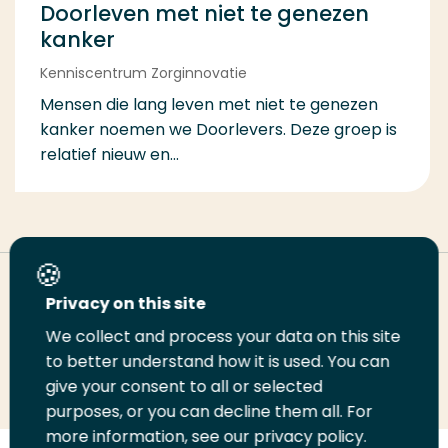
Doorleven met niet te genezen
kanker
Kenniscentrum Zorginnovatie
Mensen die lang leven met niet te genezen
kanker noemen we Doorlevers. Deze groep is
relatief nieuw en...
Deel deze pagina
Privacy on this site
We collect and process your data on this site
to better understand how it is used. You can
Deel
Deel
Deel
Email
Print
give your consent to all or selected
op
op
op
deze
deze
purposes, or you can decline them all. For
LinkedIn
Twitter
Facebook
pagina
pagina
more information, see our privacy policy.