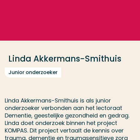
Ga direct naar de content
... > Linda Akkermans-Smithuis
Veel gezocht
Opleiding
Linda Akkermans-Smithuis
Contact
Junior onderzoeker
Linda Akkermans-Smithuis is als junior
onderzoeker verbonden aan het lectoraat
Dementie, geestelijke gezondheid en gedrag.
Linda doet onderzoek binnen het project
KOMPAS. Dit project vertaalt de kennis over
trauma, dementie en traumasensitieve zorg