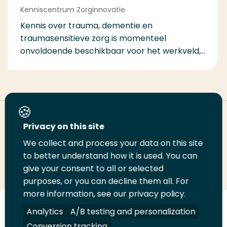
Kenniscentrum Zorginnovatie
Kennis over trauma, dementie en
traumasensitieve zorg is momenteel
onvoldoende beschikbaar voor het werkveld,...
Deel deze pagina
Privacy on this site
We collect and process your data on this site
to better understand how it is used. You can
Deel
Deel
Deel
Email
Print
give your consent to all or selected
op
op
op
deze
deze
purposes, or you can decline them all. For
LinkedIn
Twitter
Facebook
pagina
pagina
more information, see our privacy policy.
Analytics
A/B testing and personalization
Volg
Volg
Volg
Volg
ons
ons
ons
ons
Conversion tracking