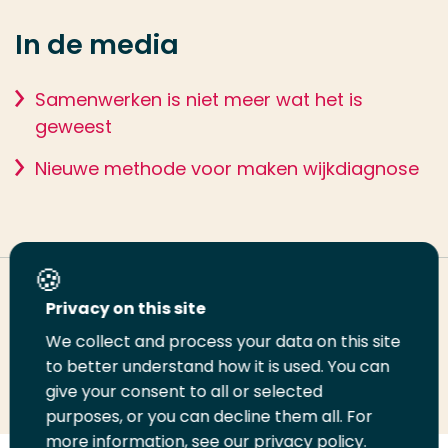
In de media
Samenwerken is niet meer wat het is
geweest
Nieuwe methode voor maken wijkdiagnose
Deel deze pagina
Privacy on this site
We collect and process your data on this site
to better understand how it is used. You can
Deel
Deel
Deel
Email
Print
give your consent to all or selected
op
op
op
deze
deze
purposes, or you can decline them all. For
LinkedIn
Twitter
Facebook
pagina
pagina
more information, see our privacy policy.