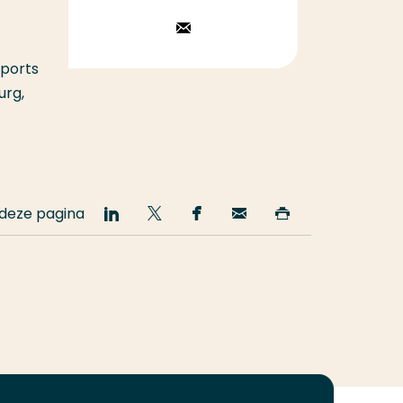
Stuur een
email
Sports
urg,
 deze pagina
Deel
Deel
Deel
Email
Print
op
op
op
deze
deze
LinkedIn
Twitter
Facebook
pagina
pagina