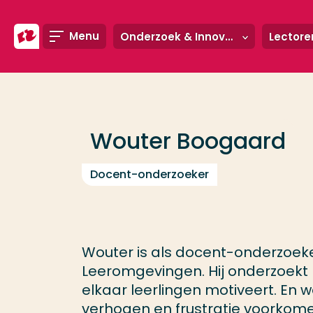
Ga direct naar de content
Menu
Onderzoek & Innovatie
Lectore
Veel gezocht
Opleiding
Wouter Boogaard
Contact
Docent-onderzoeker
Wouter is als docent-onderzoeke
Leeromgevingen. Hij onderzoek
elkaar leerlingen motiveert. En
verhogen en frustratie voorkome