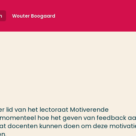
n
Wouter Boogaard
r lid van het lectoraat Motiverende
t momenteel hoe het geven van feedback a
 wat docenten kunnen doen om deze motivati
n.