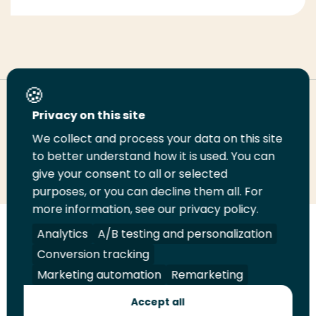
Deel deze pagina
Privacy on this site
We collect and process your data on this site
to better understand how it is used. You can
Deel
Deel
Deel
Email
Print
give your consent to all or selected
op
op
op
deze
deze
purposes, or you can decline them all. For
LinkedIn
Twitter
Facebook
pagina
pagina
more information, see our privacy policy.
Analytics
A/B testing and personalization
Volg
Volg
Volg
Volg
ons
ons
ons
ons
Conversion tracking
Juridisch
Security
A-Z Index
Contact
op
op
op
op
Marketing automation
Remarketing
LinkedIn
Facebook
YouTube
Instagram
Leveranciers
Accept all