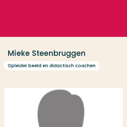
Ga direct naar de content
... > Mieke Steenbruggen
Veel gezocht
Opleiding
Mieke Steenbruggen
Contact
Opleider beeld en didactisch coachen