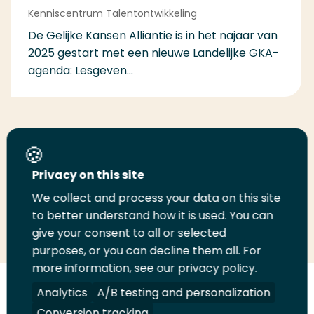
Kenniscentrum Talentontwikkeling
De Gelijke Kansen Alliantie is in het najaar van
2025 gestart met een nieuwe Landelijke GKA-
agenda: Lesgeven...
Deel deze pagina
Privacy on this site
We collect and process your data on this site
to better understand how it is used. You can
Deel
Deel
Deel
Email
Print
give your consent to all or selected
op
op
op
deze
deze
purposes, or you can decline them all. For
LinkedIn
Twitter
Facebook
pagina
pagina
more information, see our privacy policy.
Analytics
A/B testing and personalization
Volg
Volg
Volg
Volg
ons
ons
ons
ons
Conversion tracking