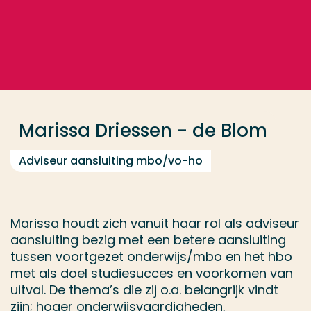
Ga direct naar de content
... > Marissa Driessen - de Blom
Veel gezocht
Opleiding
Marissa Driessen - de Blom
Contact
Adviseur aansluiting mbo/vo-ho
Marissa houdt zich vanuit haar rol als adviseur
aansluiting bezig met een betere aansluiting
tussen voortgezet onderwijs/mbo en het hbo
met als doel studiesucces en voorkomen van
uitval. De thema’s die zij o.a. belangrijk vindt
zijn; hoger onderwijsvaardigheden,