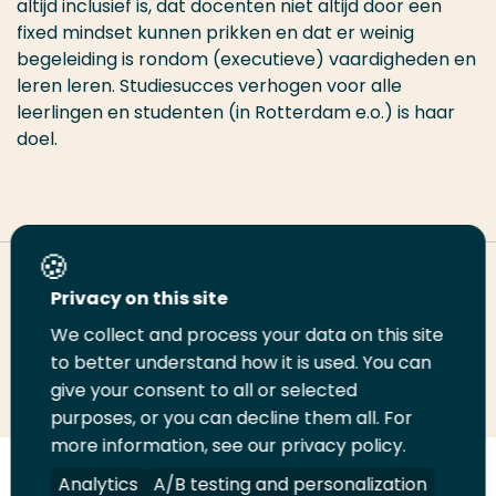
altijd inclusief is, dat docenten niet altijd door een
fixed mindset kunnen prikken en dat er weinig
begeleiding is rondom (executieve) vaardigheden en
leren leren. Studiesucces verhogen voor alle
leerlingen en studenten (in Rotterdam e.o.) is haar
doel.
Deel deze pagina
Privacy on this site
We collect and process your data on this site
to better understand how it is used. You can
Deel
Deel
Deel
Email
Print
give your consent to all or selected
op
op
op
deze
deze
purposes, or you can decline them all. For
LinkedIn
Twitter
Facebook
pagina
pagina
more information, see our privacy policy.
Analytics
A/B testing and personalization
Volg
Volg
Volg
Volg