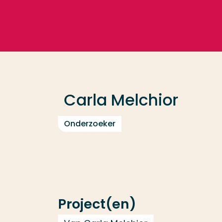
Ga direct naar de content
Veel gezocht
Opleiding
Carla Melchior
Contact
Onderzoeker
Project(en)