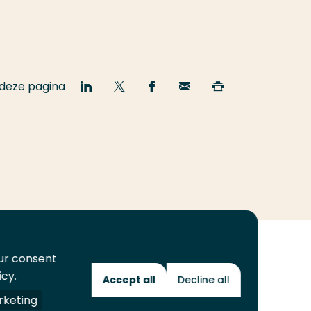
 deze pagina
Deel
Deel
Deel
Email
Print
op
op
op
deze
deze
LinkedIn
Twitter
Facebook
pagina
pagina
our consent
icy.
Accept all
Decline all
Toekomstmakers
keting