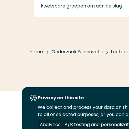
kwetsbare groepen om aan de slag...
Home
Onderzoek & Innovatie
Lectore
Privacy on this site
We collect and process your data on this
Volg
Volg
Volg
Volg
to all or selected purposes, or you can d
ons
ons
ons
ons
Juridisch
Security
A-Z Index
C
op
op
op
op
Analytics
A/B testing and personalizat