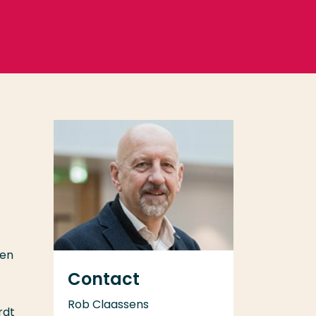
sen
Contact
Rob Claassens
rdt