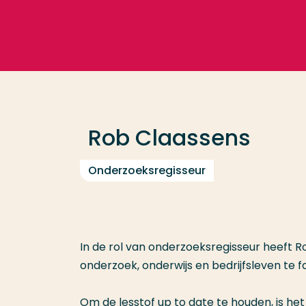
Ga direct naar de content
Veel gezocht
Opleiding
Rob Claassens
Contact
Onderzoeksregisseur
In de rol van onderzoeksregisseur heeft
onderzoek, onderwijs en bedrijfsleven te fa
Om de lesstof up to date te houden, is het 