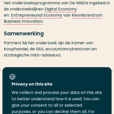
Het onderzoeksprogramma van De Wild is ingebed in
de onderzoekslijnen
Digital Economy
en
Entrepreneurial Economy
van
Kenniscentrum
Business Innovation
.
Samenwerking
Partners bij het onderzoek zijn de Kamer van
Koophandel, de SRA, accountancykantoren en
strategische mkb-adviseurs.
Deel deze pagina
Privacy on this site
We collect and process your data on this site
to better understand how it is used. You can
Deel
Deel
Deel
Email
Print
give your consent to all or selected
op
op
op
deze
deze
purposes, or you can decline them all. For