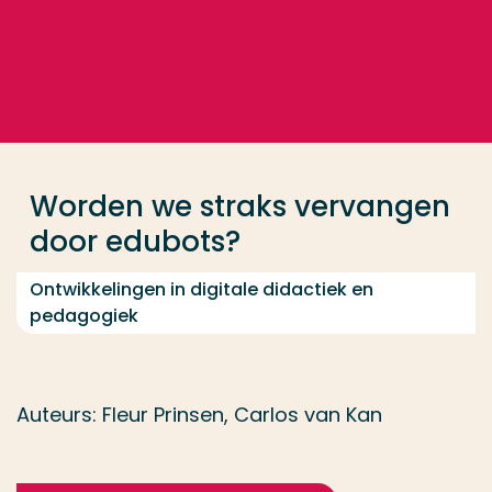
Ga direct naar de content
... > Worden we straks vervangen door edubots? Ont
Veel gezocht
Opleiding
Worden we straks vervangen
Contact
door edubots?
Ontwikkelingen in digitale didactiek en
pedagogiek
Auteurs: Fleur Prinsen, Carlos van Kan