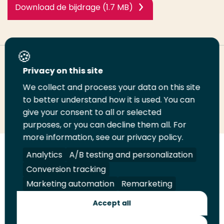
Download de bijdrage (1.7 MB)
Deel deze pagina
Privacy on this site
We collect and process your data on this site
Deel
to better understand how it is used. You can
Deel
Deel
Email
Print
give your consent to all or selected
op
op
op
deze
deze
purposes, or you can decline them all. For
LinkedIn
Twitter
Facebook
pagina
pagina
more information, see our privacy policy.
Volg
Analytics
Volg
Volg
A/B testing and personalization
Volg
ons
ons
ons
ons
Conversion tracking
Juridisch
Security
A-Z Index
Contact
op
op
op
op
Marketing automation
Remarketing
LinkedIn
Facebook
YouTube
Instagram
Leveranciers
Accept all