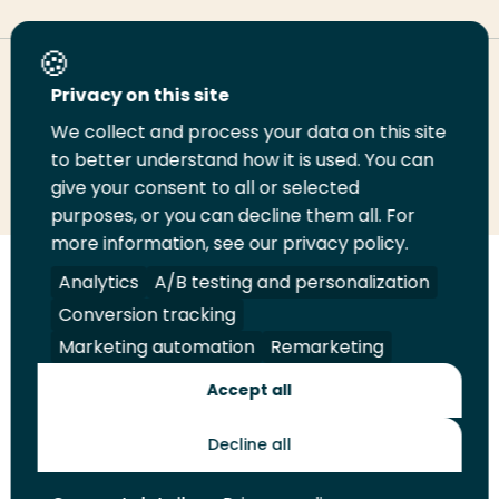
Deel deze pagina
Privacy on this site
We collect and process your data on this site
Deel
to better understand how it is used. You can
Deel
Deel
Email
Print
give your consent to all or selected
op
op
op
deze
deze
purposes, or you can decline them all. For
LinkedIn
Twitter
Facebook
pagina
pagina
more information, see our privacy policy.
Volg
Analytics
Volg
Volg
A/B testing and personalization
Volg
ons
ons
ons
ons
Conversion tracking
Juridisch
Security
A-Z Index
Contact
op
op
op
op
Marketing automation
Remarketing
LinkedIn
Facebook
YouTube
Instagram
Leveranciers
Accept all
Decline all
Toekomstmakers