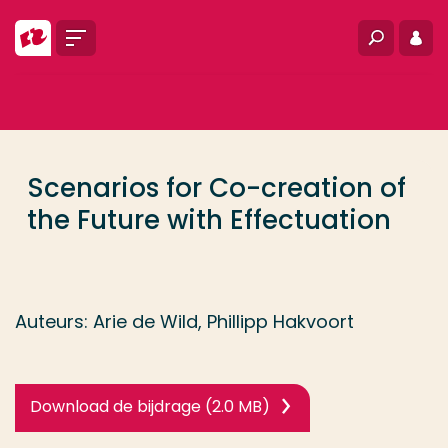
Ga direct naar de content
Menu
Zoeken
Inlo
... > Scenarios for Co-creation of the Future with Eff
Veel gezocht
Opleiding
Scenarios for Co-creation of
Contact
the Future with Effectuation
Auteurs: Arie de Wild, Phillipp Hakvoort
Download de bijdrage (2.0 MB)