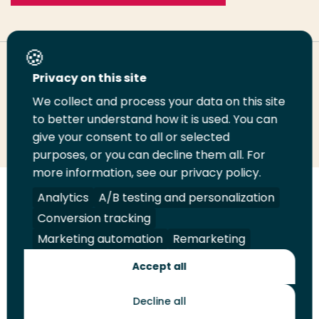
Deel deze pagina
Privacy on this site
We collect and process your data on this site
Deel
to better understand how it is used. You can
Deel
Deel
Email
Print
give your consent to all or selected
op
op
op
deze
deze
purposes, or you can decline them all. For
LinkedIn
Twitter
Facebook
pagina
pagina
more information, see our privacy policy.
Volg
Analytics
Volg
Volg
A/B testing and personalization
Volg
ons
ons
ons
ons
Conversion tracking
Juridisch
Security
A-Z Index
Contact
op
op
op
op
Marketing automation
Remarketing
LinkedIn
Facebook
YouTube
Instagram
Leveranciers
Accept all
Decline all
Toekomstmakers