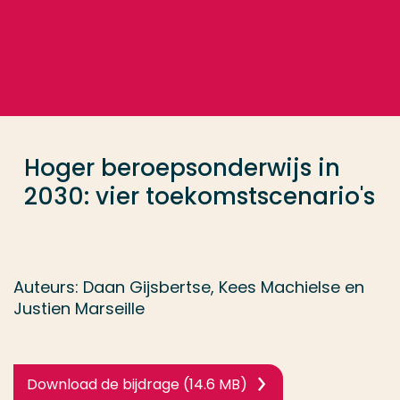
Ga direct naar de content
... > Hoger beroepsonderwijs in 2030: vier toekomsts
Veel gezocht
Opleiding
Hoger beroepsonderwijs in
Contact
2030: vier toekomstscenario's
Auteurs: Daan Gijsbertse, Kees Machielse en
Justien Marseille
Download de bijdrage (14.6 MB)