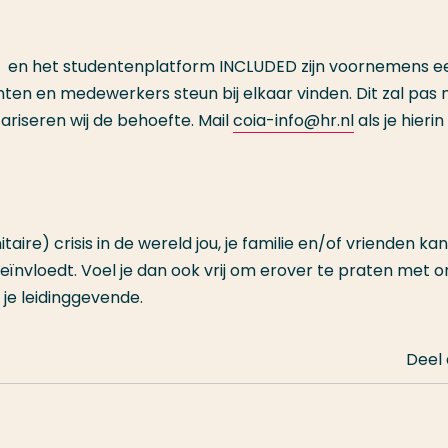
A) en het studentenplatform INCLUDED zijn voornemens e
ten en medewerkers steun bij elkaar vinden. Dit zal pas 
ariseren wij de behoefte. Mail
coia-info@hr.nl
als je hierin
ire) crisis in de wereld jou, je familie en/of vrienden kan
ïnvloedt. Voel je dan ook vrij om erover te praten met o
je leidinggevende.
Deel