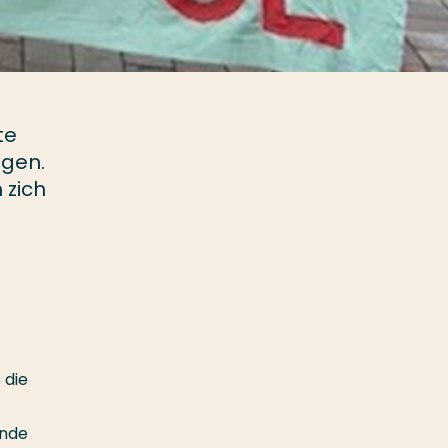
te
gen.
 zich
 die
ende