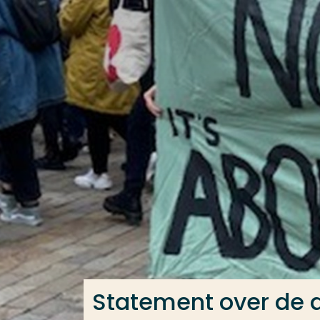
Ga direct naar de content
Veel gezocht
Opleiding
Contact
Statement over de d