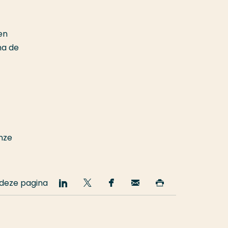
en
na de
nze
 deze pagina
Deel
Deel
Deel
Email
Print
op
op
op
deze
deze
LinkedIn
Twitter
Facebook
pagina
pagina