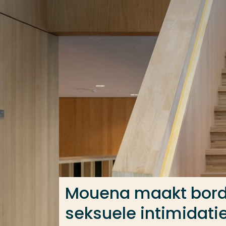
Ga direct naar de content
Veel gezocht
Opleiding
Contact
Mouena maakt bords
seksuele intimidati