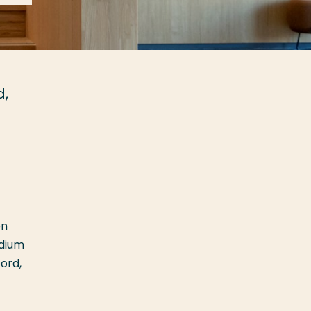
d,
en
odium
ord,