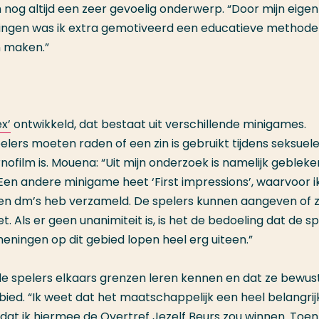
en nog altijd een zeer gevoelig onderwerp. “Door mijn eigen
ringen was ik extra gemotiveerd een educatieve methode
n maken.”
x’
ontwikkeld, dat bestaat uit verschillende minigames.
spelers moeten raden of een zin is gebruikt tijdens seksuel
rnofilm is. Mouena: “Uit mijn onderzoek is namelijk gebleke
 Een andere minigame heet ‘First impressions’, waarvoor i
 en dm’s heb verzameld. De spelers kunnen aangeven of z
. Als er geen unanimiteit is, is het de bedoeling dat de s
eningen op dit gebied lopen heel erg uiteen.”
t de spelers elkaars grenzen leren kennen en dat ze bewus
ebied. “Ik weet dat het maatschappelijk een heel belangrij
dat ik hiermee de Overtref Jezelf Beurs zou winnen. Toen 