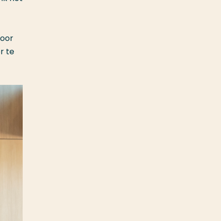
Door
r te