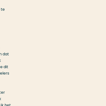
 te
e
n dat
k
e dit
pelers
ter
k
ik het