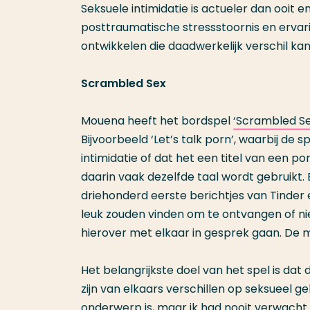
Seksuele intimidatie is actueler dan ooit 
posttraumatische stressstoornis en erva
ontwikkelen die daadwerkelijk verschil ka
Scrambled Sex
Mouena heeft het bordspel
‘Scrambled Se
Bijvoorbeeld ‘Let’s talk porn’, waarbij de 
intimidatie of dat het een titel van een po
daarin vaak dezelfde taal wordt gebruikt.
driehonderd eerste berichtjes van Tinder
leuk zouden vinden om te ontvangen of niet
hierover met elkaar in gesprek gaan. De m
Het belangrijkste doel van het spel is da
zijn van elkaars verschillen op seksueel g
onderwerp is, maar ik had nooit verwacht 