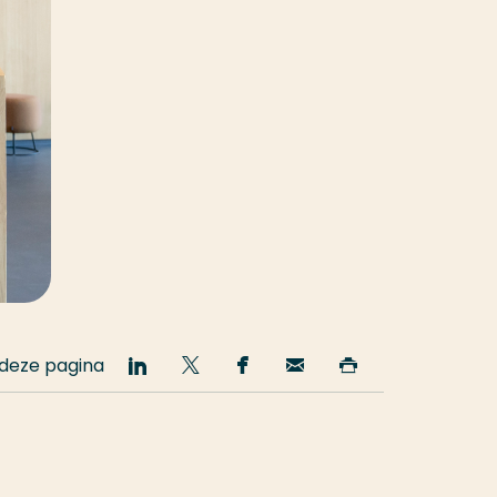
 deze pagina
Deel
Deel
Deel
Email
Print
op
op
op
deze
deze
LinkedIn
Twitter
Facebook
pagina
pagina