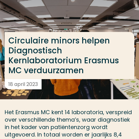
Ga direct naar de content
... > Circulaire minors helpen Diagnostisch Kernla
Circulaire minors helpen
Veel gezocht
Diagnostisch
Opleiding
Kernlaboratorium Erasmus
Contact
MC verduurzamen
18 april 2023
Het Erasmus MC kent 14 laboratoria, verspreid
over verschillende thema’s, waar diagnostiek
in het kader van patiëntenzorg wordt
uitgevoerd. In totaal worden er jaarlijks 8,4