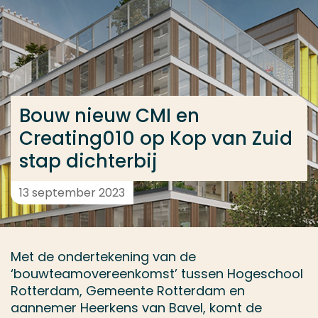
Ga direct naar de content
... > Bouw nieuw CMI en Creating010 op Kop van Zuid 
Veel gezocht
Bouw nieuw CMI en
Opleiding
Creating010 op Kop van Zuid
Contact
stap dichterbij
13 september 2023
Met de ondertekening van de
‘bouwteamovereenkomst’ tussen Hogeschool
Rotterdam, Gemeente Rotterdam en
aannemer Heerkens van Bavel, komt de