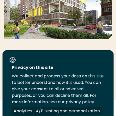
Deel deze pagina
Privacy on this site
We collect and process your data on this site
to better understand how it is used. You can
Deel
Deel
Deel
Email
Print
give your consent to all or selected
op
op
op
deze
deze
purposes, or you can decline them all. For
LinkedIn
Twitter
Facebook
pagina
pagina
more information, see our privacy policy.
Analytics
A/B testing and personalization
Volg
Volg
Volg
Volg