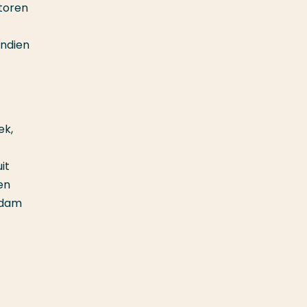
toren
endien
ek,
it
en
rdam