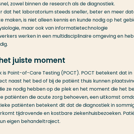
nel, zowel binnen de research als de diagnostiek.
 dat het laboratorium steeds sneller, beter en meer dat
e maken, is niet alleen kennis en kunde nodig op het geb
ysiologie, maar ook van informatietechnologie
erkers werken in een multidisciplinaire omgeving en he
dig.
 het juiste moment
k is Point-of-Care Testing (POCT). POCT betekent dat in
t naast het bed of bij de patiënt thuis kunnen plaatsvin
 die ze nodig hebben op de plek en het moment die het b
eke patiënten die acute zorg behoeven, een uitkomst omd
zieke patiënten betekent dit dat de diagnostiek in sommi
orkomt tijdrovende en kostbare ziekenhuisbezoeken. Pati
hun eigen behandeltraject.