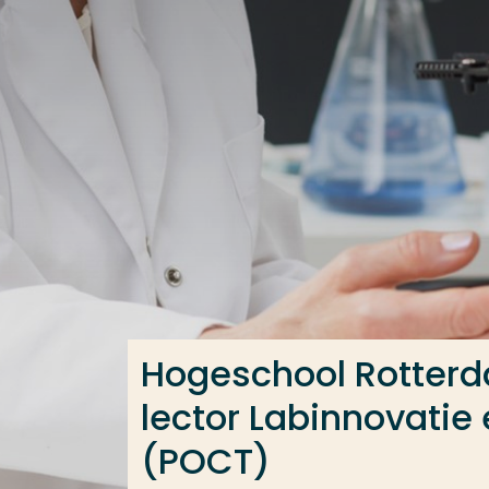
Ga direct naar de content
Veel gezocht
Opleiding
Contact
Hogeschool Rotterd
lector Labinnovatie
(POCT)