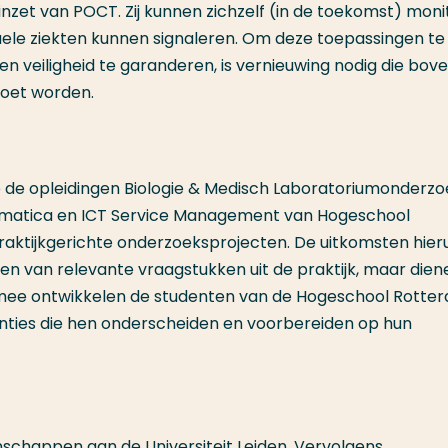
zet van POCT. Zij kunnen zichzelf (in de toekomst) moni
ele ziekten kunnen signaleren. Om deze toepassingen te
en veiligheid te garanderen, is vernieuwing nodig die bov
moet worden.
de opleidingen Biologie & Medisch Laboratoriumonderzo
rmatica en ICT Service Management van Hogeschool
aktijkgerichte onderzoeksprojecten. De uitkomsten hieru
en van relevante vraagstukken uit de praktijk, maar dien
iermee ontwikkelen de studenten van de Hogeschool Rotte
enties die hen onderscheiden en voorbereiden op hun
schappen aan de Universiteit Leiden. Vervolgens