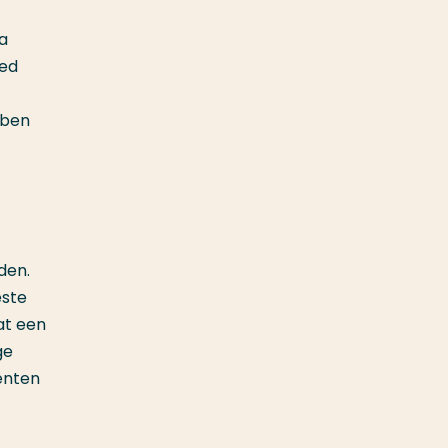
a
ied
bben
den.
este
at een
ge
ënten