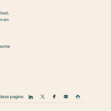
tuut,
en en
enome
 deze pagina
Deel
Deel
Deel
Email
Print
op
op
op
deze
deze
LinkedIn
Twitter
Facebook
pagina
pagina