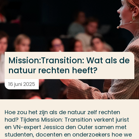
Ga direct naar de content
... > Mission:Transition: Wat als de natuur rechten he
Veel gezocht
Opleiding
Mission:Transition: Wat als de
Contact
natuur rechten heeft?
16 juni 2025
Hoe zou het zijn als de natuur zelf rechten
had? Tijdens Mission: Transition verkent jurist
en VN-expert Jessica den Outer samen met
studenten, docenten en onderzoekers hoe we