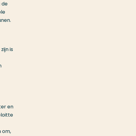
g de
ele
unen.
ijn is
n
ter en
loitte
n om,