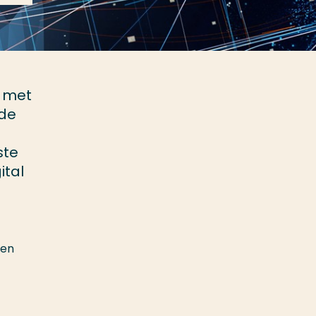
n met
 de
ste
ital
pen