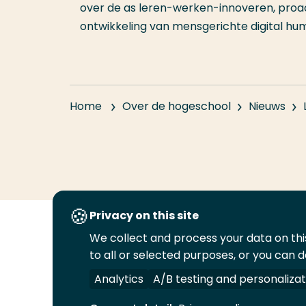
over de as leren-werken-innoveren, proac
ontwikkeling van mensgerichte digital hu
Home
Over de hogeschool
Nieuws
Privacy on this site
We collect and process your data on this
Volg
Volg
Volg
Volg
to all or selected purposes, or you can d
ons
ons
ons
ons
Juridisch
Security
A-Z Index
C
op
op
op
op
Analytics
A/B testing and personalizat
LinkedIn
Facebook
YouTube
Instagram