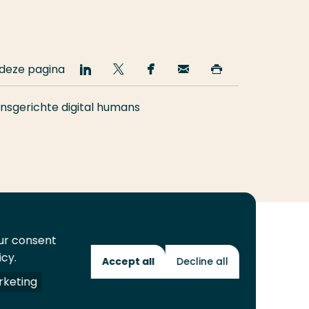
 deze pagina
Deel
Deel
Deel
Email
Print
op
op
op
deze
deze
LinkedIn
Twitter
Facebook
pagina
pagina
sgerichte digital humans
our consent
icy.
Accept all
Decline all
Toekomstmakers
keting