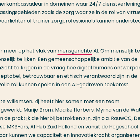
 of merkambassadeur in domeinen waar 24/7 dienstverlenin
assingsgebieden zoals de zorg waar ze in de rol van virtu
oorlichter of trainer zorgprofessionals kunnen onderste
r meer op het vlak van
mensgerichte
AI. Om menselijk te z
nselijk te lijken. Een gemeenschappelijke ambitie van de
icht te krijgen in de vraag hoe digital humans ontworpe
ptabel, betrouwbaar en ethisch verantwoord zijn in de
olle rol kunnen spelen in een AI-gedreven toekomst.
otte Willemsen. Zij heeft hier samen met een team
 gewerkt: Marije Brom, Maaike Harbers, Myrna van de Wa
 de praktijk die hierbij betrokken zijn, zijn o.a. RauwCC, De
verse MKB-ers, AI Hub Zuid Holland en vanuit de Hogeschool
aar kunnen we capaciteit en innovatiekracht organisere