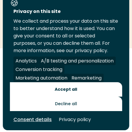
Deel deze pagina
Privacy on this site
We collect and process your data on this site
Deel
to better understand how it is used. You can
Deel
Deel
Email
Print
give your consent to all or selected
op
op
op
deze
deze
purposes, or you can decline them all. For
LinkedIn
Twitter
Facebook
pagina
pagina
more information, see our privacy policy.
Volg
Analytics
Volg
Volg
A/B testing and personalization
Volg
ons
ons
ons
ons
Conversion tracking
Juridisch
Security
A-Z Index
Contact
op
op
op
op
Marketing automation
Remarketing
LinkedIn
Facebook
YouTube
Instagram
Leveranciers
Accept all
Decline all
Toekomstmakers
Consent details
Privacy policy
© 2026 Hogeschool Rotterdam. Alle rechten voorbehouden.