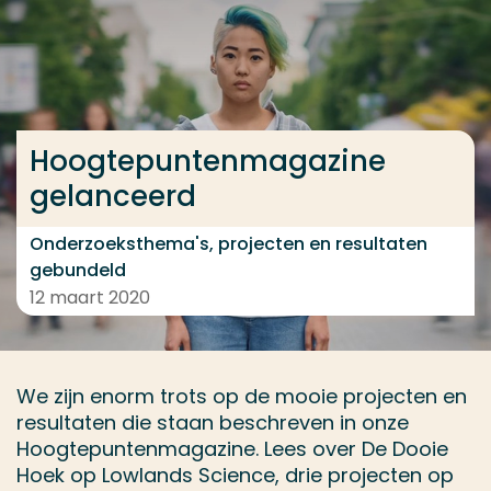
Ga direct naar de content
... > HPM 2019 gelanceerd
Hoogtepuntenmagazine
Veel gezocht
gelanceerd
Opleiding
Contact
Onderzoeksthema's, projecten en resultaten
gebundeld
12 maart 2020
We zijn enorm trots op de mooie projecten en
resultaten die staan beschreven in onze
Hoogtepuntenmagazine. Lees over De Dooie
Hoek op Lowlands Science, drie projecten op