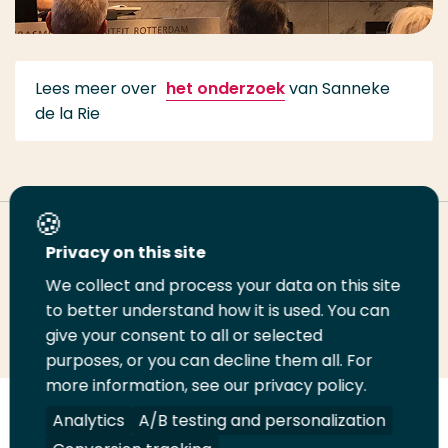
Lees meer over
het onderzoek
van Sanneke
de la Rie
Deel deze pagina
Privacy on this site
We collect and process your data on this site
Deel
Deel
Deel
Email
Print
to better understand how it is used. You can
give your consent to all or selected
op
op
op
deze
deze
purposes, or you can decline them all. For
LinkedIn
Twitter
Facebook
pagina
pagina
more information, see our privacy policy.
Volg
Volg
Volg
Volg
Analytics
A/B testing and personalization
ons
ons
ons
ons