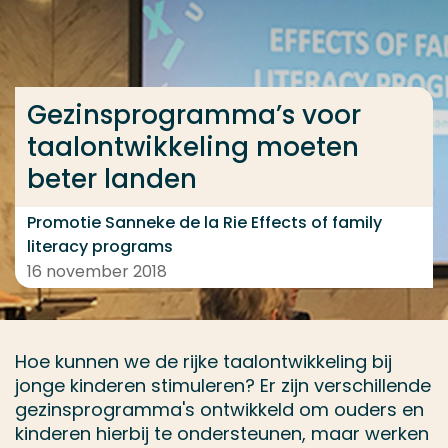
Ga direct naar de content
... > Gezinsprogramma’s voor taalontwikkeling moet
Gezinsprogramma’s voor
taalontwikkeling moeten
Veel gezocht
beter landen
Opleiding
Contact
Promotie Sanneke de la Rie Effects of family
literacy programs
16 november 2018
Hoe kunnen we de rijke taalontwikkeling bij
jonge kinderen stimuleren? Er zijn verschillende
gezinsprogramma's ontwikkeld om ouders en
kinderen hierbij te ondersteunen, maar werken