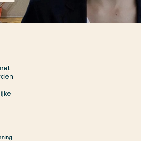
met
orden
ijke
ening