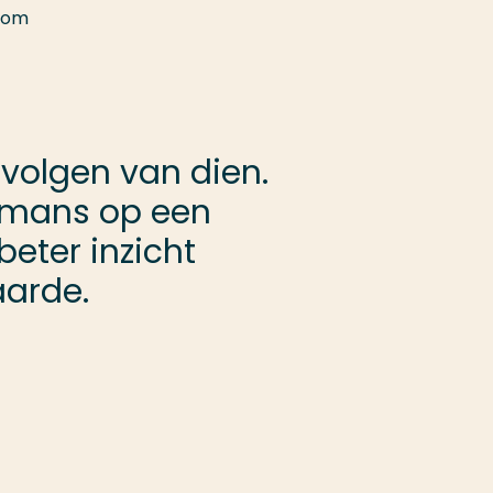
ndom
evolgen van dien.
Humans op een
eter inzicht
aarde.