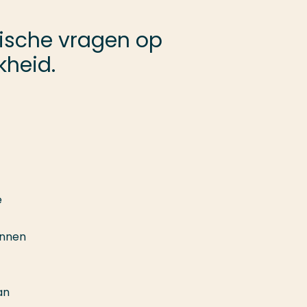
hische vragen op
kheid.
e
unnen
an