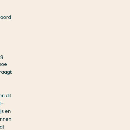
woord
ag
hoe
draagt
en dit
I-
js en
innen
dt