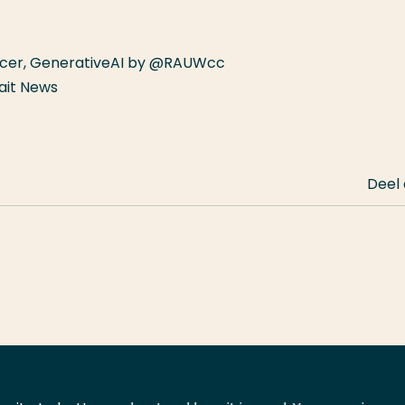
ncer,
GenerativeAI by @RAUWcc
wait News
Deel