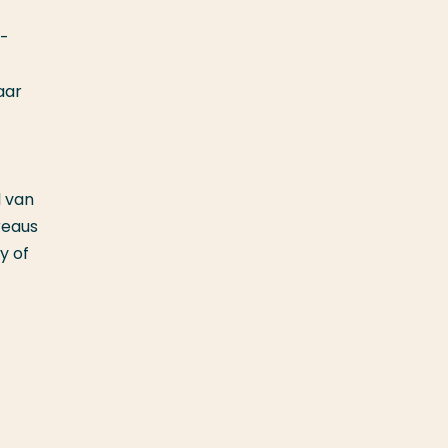
K-
aar
 van
reaus
y of