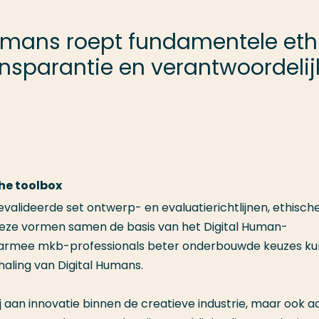
Humans roept fundamentele et
ansparantie en verantwoordelij
he toolbox
alideerde set ontwerp- en evaluatierichtlijnen, ethisch
Deze vormen samen de basis van het Digital Human-
aarmee mkb-professionals beter onderbouwde keuzes k
aling van Digital Humans.
j aan innovatie binnen de creatieve industrie, maar ook a