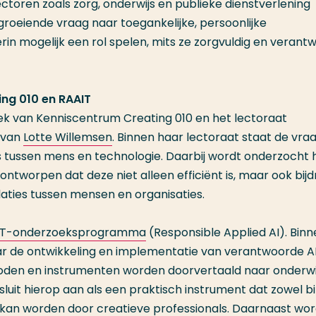
toren zoals zorg, onderwijs en publieke dienstverlening
oeiende vraag naar toegankelijke, persoonlijke
rin mogelijk een rol spelen, mits ze zorgvuldig en verant
ing 010 en RAAIT
oek van Kenniscentrum Creating 010 en het lectoraat
 van
Lotte Willemsen
. Binnen haar lectoraat staat de vra
is tussen mens en technologie. Daarbij wordt onderzocht 
tworpen dat deze niet alleen efficiënt is, maar ook bij
elaties tussen mensen en organisaties.
IT-onderzoeksprogramma
(Responsible Applied AI). Binn
de ontwikkeling en implementatie van verantwoorde A
hoden en instrumenten worden doorvertaald naar onderwi
luit hierop aan als een praktisch instrument dat zowel b
 kan worden door creatieve professionals. Daarnaast wor