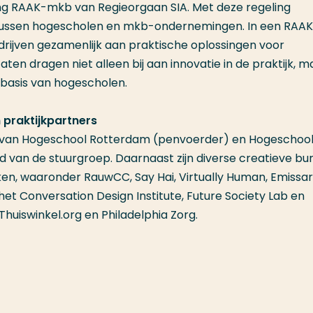
ing RAAK-mkb van Regieorgaan SIA. Met deze regeling
k tussen hogescholen en mkb-ondernemingen. In een RAA
ijven gezamenlijk aan praktische oplossingen voor
en dragen niet alleen bij aan innovatie in de praktijk, m
sbasis van hogescholen.
 praktijkpartners
s van Hogeschool Rotterdam (penvoerder) en Hogeschool
id van de stuurgroep. Daarnaast zijn diverse creatieve bu
en, waaronder RauwCC, Say Hai, Virtually Human, Emissar
 het Conversation Design Institute, Future Society Lab en
huiswinkel.org en Philadelphia Zorg.