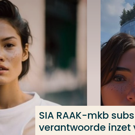
Ga direct naar de content
Veel gezocht
Opleiding
Contact
SIA RAAK-mkb subsi
verantwoorde inzet