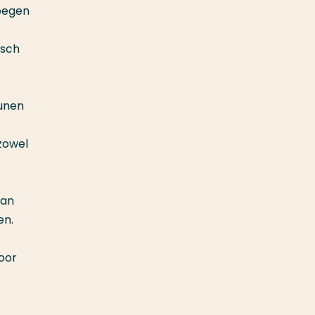
voegen
isch
unen
zowel
aan
en.
oor