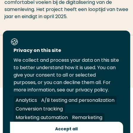
comfortabel voelen bij de digitalisering van de
samenleving. Het project heeft een looptijd van twee
jaar en eindigt in april 2025.
Deel deze pagina
Privacy on this site
We collect and process your data on this site
Deel
to better understand how it is used. You can
Deel
Deel
Email
Print
give your consent to all or selected
op
op
op
deze
deze
purposes, or you can decline them all. For
LinkedIn
Twitter
Facebook
pagina
pagina
more information, see our privacy policy.
Volg
Analytics
Volg
Volg
A/B testing and personalization
Volg
ons
ons
ons
ons
Conversion tracking
Juridisch
Security
A-Z Index
Contact
op
op
op
op
Marketing automation
Remarketing
LinkedIn
Facebook
YouTube
Instagram
Leveranciers
Accept all