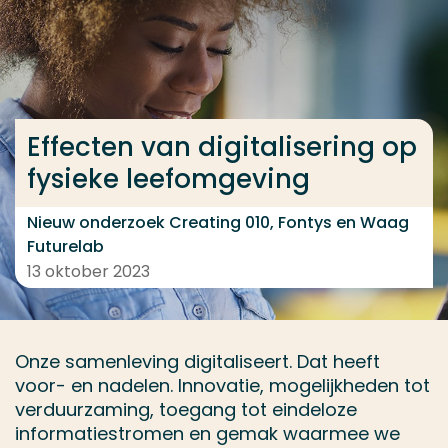
Ga direct naar de content
... > Quality of Life in Smart Urban Spaces
Effecten van digitalisering op
Veel gezocht
fysieke leefomgeving
Opleiding
Contact
Nieuw onderzoek Creating 010, Fontys en Waag
Futurelab
13 oktober 2023
Onze samenleving digitaliseert. Dat heeft
voor- en nadelen. Innovatie, mogelijkheden tot
verduurzaming, toegang tot eindeloze
informatiestromen en gemak waarmee we