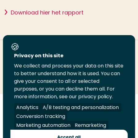
Download hier het rapport
Deel deze pagina
Privacy on this site
We collect and process your data on this site
Deel
to better understand how it is used. You can
Deel
Deel
Email
Print
give your consent to all or selected
op
op
op
deze
deze
purposes, or you can decline them all. For
LinkedIn
Twitter
Facebook
pagina
pagina
more information, see our privacy policy.
Volg
Analytics
Volg
Volg
A/B testing and personalization
Volg
ons
ons
ons
ons
Conversion tracking
Juridisch
Security
A-Z Index
Contact
op
op
op
op
Marketing automation
Remarketing
LinkedIn
Facebook
YouTube
Instagram
Leveranciers
Accept all