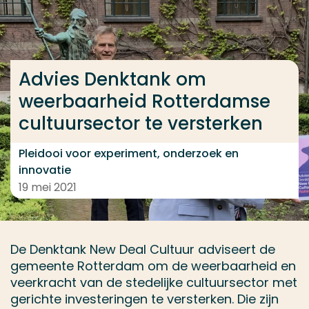
Ga direct naar de content
... > Advies Denktank om weerbaarheid Rotterdamse 
Advies Denktank om
weerbaarheid Rotterdamse
Veel gezocht
cultuursector te versterken
Opleiding
Contact
Pleidooi voor experiment, onderzoek en
innovatie
19 mei 2021
De Denktank New Deal Cultuur adviseert de
gemeente Rotterdam om de weerbaarheid en
veerkracht van de stedelijke cultuursector met
gerichte investeringen te versterken. Die zijn