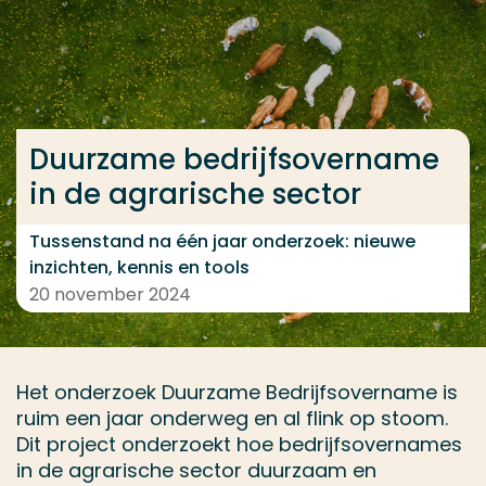
Ga direct naar de content
... > Duurzame bedrijfsovername in de agrarische se
Duurzame bedrijfsovername
Veel gezocht
in de agrarische sector
Opleiding
Contact
Tussenstand na één jaar onderzoek: nieuwe
inzichten, kennis en tools
20 november 2024
Het onderzoek Duurzame Bedrijfsovername is
ruim een jaar onderweg en al flink op stoom.
Dit project onderzoekt hoe bedrijfsovernames
in de agrarische sector duurzaam en