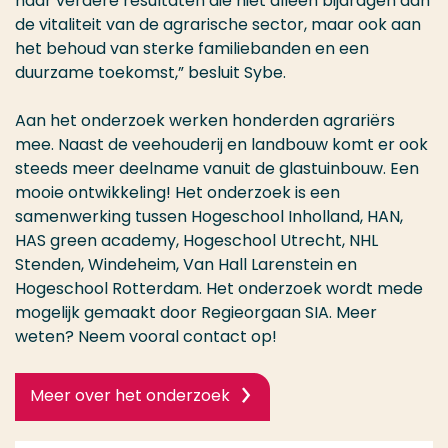
naar verdere resultaten die niet alleen bijdragen aan
de vitaliteit van de agrarische sector, maar ook aan
het behoud van sterke familiebanden en een
duurzame toekomst,” besluit
Sybe
.
Aan het onderzoek werken honderden agrariërs
mee. Naast de veehouderij en landbouw komt er ook
steeds meer deelname vanuit de glastuinbouw. Een
mooie ontwikkeling! Het onderzoek is een
samenwerking tussen Hogeschool
Inholland
, HAN,
HAS green
academy
, Hogeschool Utrecht, NHL
Stenden, Windeheim
, Van Hall
Larenstein
en
Hogeschool Rotterdam. Het onderzoek wordt mede
mogelijk gemaakt door Regieorgaan SIA. Mee
r
weten? Neem vooral contact op!
Meer over het onderzoek