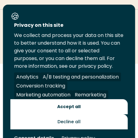
Deel deze pagina
Privacy on this site
We collect and process your data on this site
Deel
to better understand how it is used. You can
Deel
Deel
Email
Print
give your consent to all or selected
op
op
op
deze
deze
purposes, or you can decline them all. For
LinkedIn
Twitter
Facebook
pagina
pagina
more information, see our privacy policy.
Volg
Analytics
Volg
Volg
A/B testing and personalization
Volg
ons
ons
ons
ons
Conversion tracking
Juridisch
Security
A-Z Index
Contact
op
op
op
op
Marketing automation
Remarketing
LinkedIn
Facebook
YouTube
Instagram
Leveranciers
Accept all
Decline all
Toekomstmakers