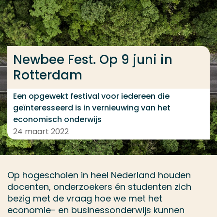
Ga direct naar de content
... > Newbee Fest
Newbee Fest. Op 9 juni in
Veel gezocht
Rotterdam
Opleiding
Een opgewekt festival voor iedereen die
Contact
geïnteresseerd is in vernieuwing van het
economisch onderwijs
24 maart 2022
Op hogescholen in heel Nederland houden
docenten, onderzoekers én studenten zich
bezig met de vraag hoe we met het
economie- en businessonderwijs kunnen