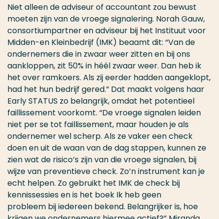
Niet alleen de adviseur of accountant zou bewust
moeten zijn van de vroege signalering. Norah Gauw,
consortiumpartner en adviseur bij het Instituut voor
Midden-en Kleinbedrijf (IMK) beaamt dit: “Van de
ondernemers die in zwaar weer zitten en bij ons
aankloppen, zit 50% in héél zwaar weer. Dan heb ik
het over ramkoers. Als zij eerder hadden aangeklopt,
had het hun bedrijf gered.” Dat maakt volgens haar
Early STATUS zo belangrijk, omdat het potentieel
faillissement voorkomt. “De vroege signalen leiden
niet per se tot faillissement, maar houden je als
ondernemer wel scherp. Als ze vaker een check
doen en uit de waan van de dag stappen, kunnen ze
zien wat de risico’s zijn van die vroege signalen, bij
wijze van preventieve check. Zo’n instrument kan je
echt helpen. Zo gebruikt het IMK de check bij
kennissessies en is het boek Ik heb geen
probleem bij iedereen bekend. Belangrijker is, hoe
krijgen we ondernemers hiermee actief?” Miranda