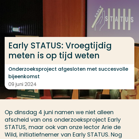
Ga direct naar de content
... > Early STATUS slotevent
Early STATUS: Vroegtijdig
Veel gezocht
meten is op tijd weten
Opleiding
Contact
Onderzoeksproject afgesloten met succesvolle
bijeenkomst
09 juni 2024
Op dinsdag 4 juni namen we niet alleen
afscheid van ons onderzoeksproject Early
STATUS, maar ook van onze lector Arie de
Wild, initiatiefnemer van Early STATUS. Nog