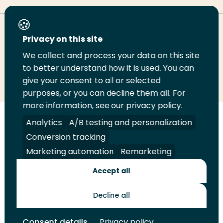
Deel deze pagina
Privacy on this site
We collect and process your data on this site
to better understand how it is used. You can
Deel
Deel
Deel
Email
Print
give your consent to all or selected
op
op
op
deze
deze
purposes, or you can decline them all. For
LinkedIn
Twitter
Facebook
pagina
pagina
more information, see our privacy policy.
Analytics
A/B testing and personalization
Volg
Volg
Volg
Volg
Conversion tracking
ons
ons
ons
ons
Juridisch
Security
A-Z Index
Contact
op
op
op
op
Marketing automation
Remarketing
LinkedIn
Facebook
YouTube
Instagram
Leveranciers
Accept all
Decline all
Toekomstmakers
Consent details
Privacy policy