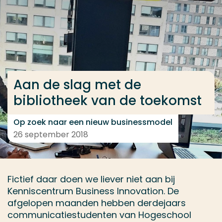
Ga direct naar de content
... > Aan de slag met de bibliotheek van de toekoms
Veel gezocht
Aan de slag met de
Opleiding
bibliotheek van de toekomst
Contact
Op zoek naar een nieuw businessmodel
26 september 2018
Fictief daar doen we liever niet aan bij
Kenniscentrum Business Innovation. De
afgelopen maanden hebben derdejaars
communicatiestudenten van Hogeschool