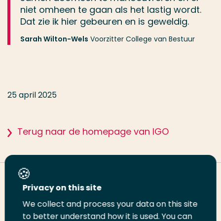
niet omheen te gaan als het lastig wordt.
Dat zie ik hier gebeuren en is geweldig.
Sarah Wilton-Wels
Voorzitter College van Bestuur
25 april 2025
Terug naar de homepage van IGO
Deel deze pagina
Privacy on this site
We collect and process your data on this site
Deel
to better understand how it is used. You can
Deel
Deel
Email
Print