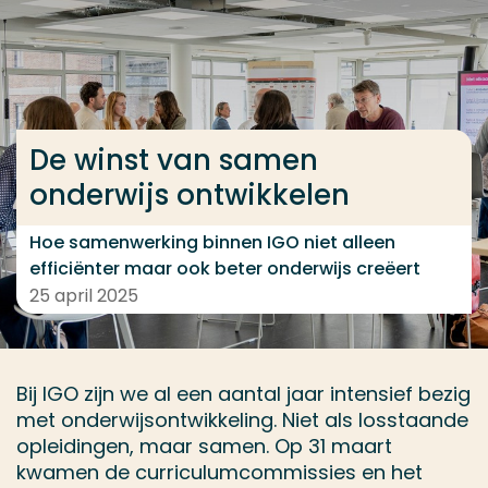
Ga direct naar de content
... > 25-De winst van samen onderwijs ontwikkelen
De winst van samen
Veel gezocht
onderwijs ontwikkelen
Opleiding
Contact
Hoe samenwerking binnen IGO niet alleen
efficiënter maar ook beter onderwijs creëert
25 april 2025
Bij IGO zijn we al een aantal jaar intensief bezig
met onderwijsontwikkeling. Niet als losstaande
opleidingen, maar samen. Op 31 maart
kwamen de curriculumcommissies en het