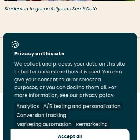
Studenten in gesprek tijdens Sem6Café
Deel deze pagina
Privacy on this site
We collect and process your data on this site
to better understand how it is used. You can
Deel
Deel
Deel
Email
Print
give your consent to all or selected
op
op
op
deze
deze
purposes, or you can decline them all. For
LinkedIn
Twitter
Facebook
pagina
pagina
more information, see our privacy policy.
Analytics
A/B testing and personalization
Volg
Volg
Volg
Volg
ons
ons
ons
ons
Conversion tracking
Juridisch
Security
A-Z Index
Contact
op
op
op
op
Marketing automation
Remarketing
LinkedIn
Facebook
YouTube
Instagram
Leveranciers
Accept all