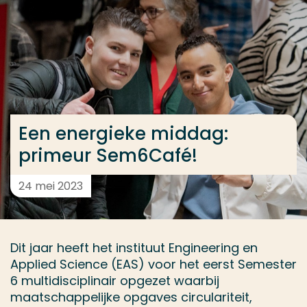
Ga direct naar de content
... > Een energieke middag: primeur Sem6café
Veel gezocht
Opleiding
Een energieke middag:
Contact
primeur Sem6Café!
24 mei 2023
Dit jaar heeft het instituut Engineering en
Applied Science (EAS) voor het eerst Semester
6 multidisciplinair opgezet waarbij
maatschappelijke opgaves circulariteit,