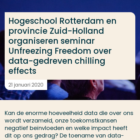
Ga direct naar de content
... > Hogeschool Rotterdam en provincie Zuid-Holla
Hogeschool Rotterdam en
provincie Zuid-Holland
organiseren seminar
Veel gezocht
Unfreezing Freedom over
Opleiding
data-gedreven chilling
Contact
effects
21 januari 2020
Kan de enorme hoeveelheid data die over ons
wordt verzameld, onze toekomstkansen
negatief beïnvloeden en welke impact heeft
dit op ons gedrag? De toename van data-