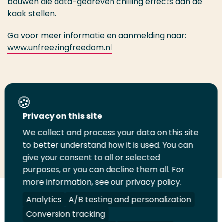
bouwen die data-gedreven chilling effects aan de
kaak stellen.
Ga voor meer informatie en aanmelding naar:
www.unfreezingfreedom.nl
Deel deze pagina
Privacy on this site
We collect and process your data on this site
Deel
to better understand how it is used. You can
Deel
Deel
Email
Print
give your consent to all or selected
op
op
op
deze
deze
purposes, or you can decline them all. For
LinkedIn
Twitter
Facebook
pagina
pagina
more information, see our privacy policy.
Volg
Analytics
Volg
Volg
A/B testing and personalization
Volg
ons
ons
ons
ons
Conversion tracking