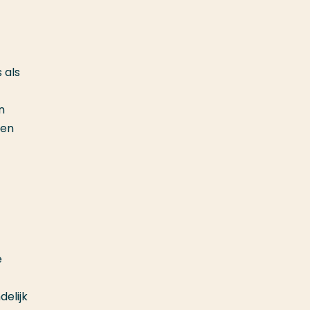
 als
n
gen
e
elijk