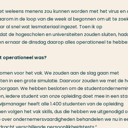
t weleens menens zou kunnen worden met het virus en 
rom in de loop van die week al begonnen om uit te zoe
 al snel wat lesmateriaal ingezet. Toen ik op
at de hogescholen en universiteiten zouden sluiten, ha
en ernaar de dinsdag daarop alles operationeel te hebbe
t operationeel was?
komen voor het vak. We zouden aan de slag gaan met
n in een grote simulatie. Daarvoor zouden we met de h
t doorgaan. We hebben besloten om de studentondernem
ken, iedere student van onze opleiding doet mee in een st
ijsmanager heeft alle 1.400 studenten van de opleiding
en volgen het vak skills, dus die hebben we uitgenodigd 
ie over ondernemersvaardigheden behandelen we nu in e
racht verschillende persoonlijkheidstests.”