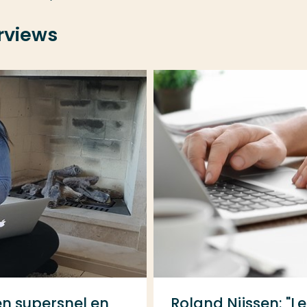
rviews
en supersnel en
Roland Nijssen: "Le