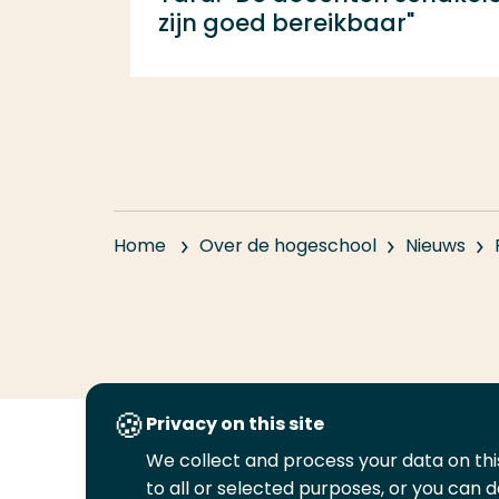
zijn goed bereikbaar"
Home
Over de hogeschool
Nieuws
Privacy on this site
We collect and process your data on this
Volg
Volg
Volg
Volg
to all or selected purposes, or you can d
ons
ons
ons
ons