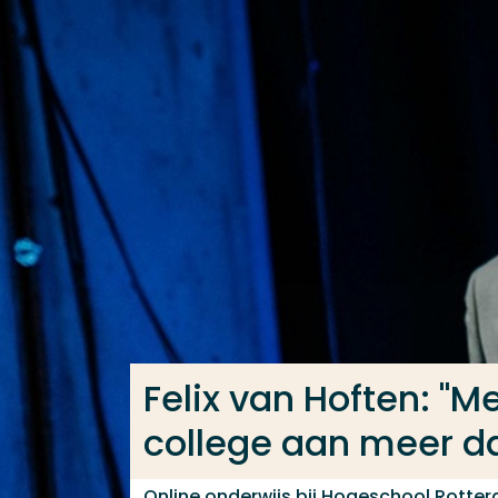
Ga direct naar de content
Veel gezocht
Opleiding
Contact
Felix van Hoften: "M
college aan meer da
Online onderwijs bij Hogeschool Rotte