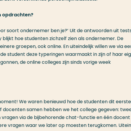
en opdrachten?
oor soort ondernemer ben je?’ Uit de antwoorden uit tests
y blijkt hoe studenten zichzelf zien als ondernemer. De
nere groepen, ook online. En uiteindelijk willen we via ee
 student deze typeringen waarmaakt in zijn of haar ei
gonnen, de online colleges zijn sinds vorige week
ment! We waren benieuwd hoe de studenten dit eerste
vijf docenten samen hebben we het college gegeven: twe
 vragen via de bijbehorende chat-functie en één docent
re vragen waar we later op moesten terugkomen. Uiteind