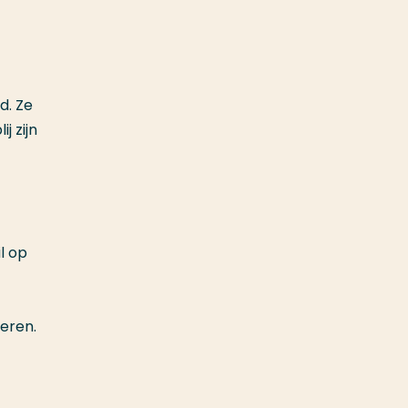
d. Ze
j zijn
l op
teren.