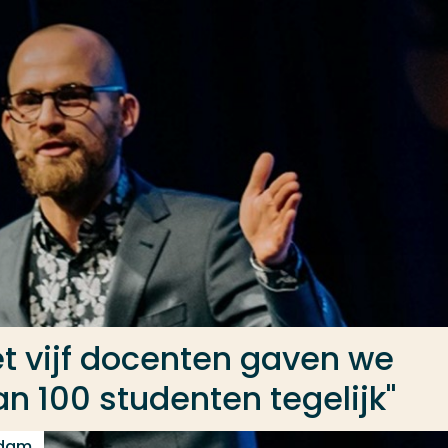
et vijf docenten gaven we
n 100 studenten tegelijk"
rdam