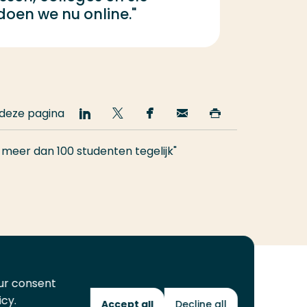
doen we nu online."
 deze pagina
Deel
Deel
Deel
Email
Print
op
op
op
deze
deze
LinkedIn
Twitter
Facebook
pagina
pagina
 meer dan 100 studenten tegelijk"
our consent
icy.
Accept all
Decline all