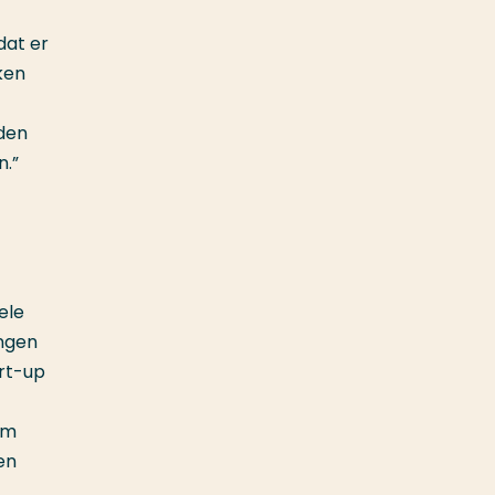
dat er
ken
dden
n.”
ele
ingen
art-up
om
en