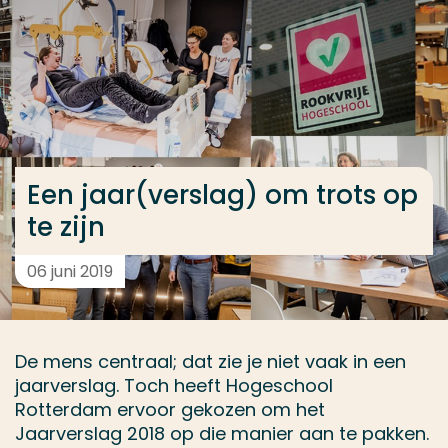
Ga direct naar de content
... > Een jaar(verslag) om trots op te zijn
Veel gezocht
Opleiding
Een jaar(verslag) om trots op
Contact
te zijn
06 juni 2019
De mens centraal; dat zie je niet vaak in een
jaarverslag. Toch heeft Hogeschool
Rotterdam ervoor gekozen om het
Jaarverslag 2018 op die manier aan te pakken.