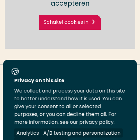
accepteren
Schakel cookies in
Deel deze pagina
Privacy on this site
We collect and process your data on this site
to better understand how it is used. You can
Deel
Deel
Deel
Email
Print
give your consent to all or selected
op
op
op
deze
deze
purposes, or you can decline them all. For
LinkedIn
Twitter
Facebook
pagina
pagina
more information, see our privacy policy.
Analytics
A/B testing and personalization
Volg
Volg
Volg
Volg