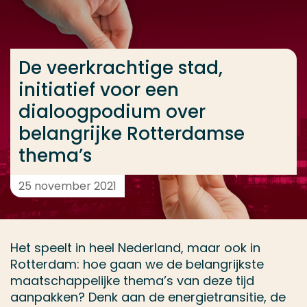
Ga direct naar de content
... > De veerkrachtige stad, initiatief voor een dia
De veerkrachtige stad,
initiatief voor een
Veel gezocht
dialoogpodium over
Opleiding
belangrijke Rotterdamse
Contact
thema’s
25 november 2021
Het speelt in heel Nederland, maar ook in
Rotterdam: hoe gaan we de belangrijkste
maatschappelijke thema’s van deze tijd
aanpakken? Denk aan de energietransitie, de