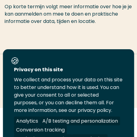
Op korte termijn volgt meer informatie over hoe je je
kan aanmelden om mee te doen en praktische
informatie over data, tijden en locatie.
Deel deze pagina
Privacy on this site
We collect and process your data on this site
Deel
to better understand how it is used. You can
Deel
Deel
Email
Print
give your consent to all or selected
op
op
op
deze
deze
purposes, or you can decline them all. For
LinkedIn
Twitter
Facebook
pagina
pagina
more information, see our privacy policy.
Volg
Analytics
Volg
Volg
A/B testing and personalization
Volg
ons
ons
ons
ons
Conversion tracking
Juridisch
Security
A-Z Index
Contact
op
op
op
op