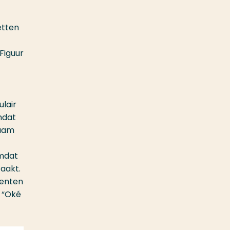
etten
Figuur
ulair
mdat
haam
omdat
zaakt.
denten
, “Oké