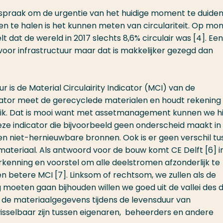
ldspraak om de urgentie van het huidige moment te duiden
n te halen is het kunnen meten van circulariteit. Op mon
lt dat de wereld in 2017 slechts 8,6% circulair was [4]. Een
voor infrastructuur maar dat is makkelijker gezegd dan
 is de Material Circulairity Indicator (MCI) van de
icator meet de gerecyclede materialen en houdt rekening
ruik. Dat is mooi want met assetmanagement kunnen we h
ze indicator die bijvoorbeeld geen onderscheid maakt in
n niet-hernieuwbare bronnen. Ook is er geen verschil tu
teriaal. Als antwoord voor de bouw komt CE Delft [6] i
kenning en voorstel om alle deelstromen afzonderlijk te
en betere MCI [7]. Linksom of rechtsom, we zullen als de
oeten gaan bijhouden willen we goed uit de vallei des 
t de materiaalgegevens tijdens de levensduur van
wisselbaar zijn tussen eigenaren, beheerders en andere