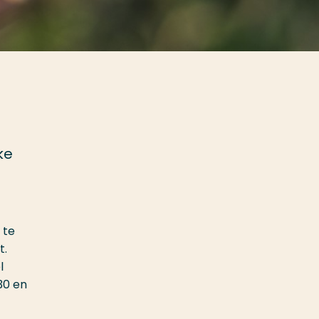
a
ke
 te
t.
l
30 en