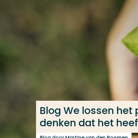
Ga direct naar de content
Veel gezocht
Opleiding
Contact
Blog We lossen het 
denken dat het heef
Blog door Martine van den Boomen