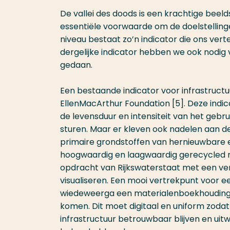
De vallei des doods is een krachtige bee
essentiële voorwaarde om de doelstellinge
niveau bestaat zo’n indicator die ons verte
dergelijke indicator hebben we ook nodig 
gedaan.
Een bestaande indicator voor infrastructuur
EllenMacArthur Foundation [5]. Deze ind
de levensduur en intensiteit van het geb
sturen. Maar er kleven ook nadelen aan de
primaire grondstoffen van hernieuwbare e
hoogwaardig en laagwaardig gerecycled ma
opdracht van Rijkswaterstaat met een ver
visualiseren. Een mooi vertrekpunt voor e
wiedeweerga een materialenboekhouding m
komen. Dit moet digitaal en uniform zoda
infrastructuur betrouwbaar blijven en uit