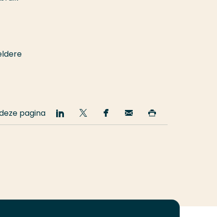
eldere
 deze pagina
Deel
Deel
Deel
Email
Print
op
op
op
deze
deze
LinkedIn
Twitter
Facebook
pagina
pagina