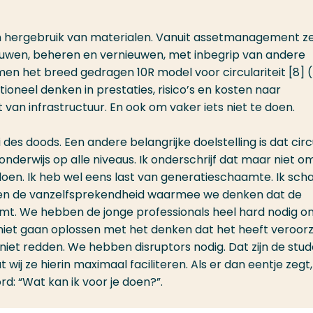
dan hergebruik van materialen. Vanuit assetmanagement z
 bouwen, beheren en vernieuwen, met inbegrip van andere
en het breed gedragen 10R model voor circulariteit [8] (
tioneel denken in prestaties, risico’s en kosten naar
 infrastructuur. En ook om vaker iets niet te doen.
des doods. Een andere belangrijke doelstelling is dat circ
onderwijs op alle niveaus. Ik onderschrijf dat maar niet o
doen. Ik heb wel eens last van generatieschaamte. Ik sc
 en de vanzelfsprekendheid waarmee we denken dat de
imt. We hebben de jonge professionals heel hard nodig 
m niet gaan oplossen met het denken dat het heeft veroor
 niet redden. We hebben disruptors nodig. Dat zijn de stu
 wij ze hierin maximaal faciliteren. Als er dan eentje zegt
rd: “Wat kan ik voor je doen?”.