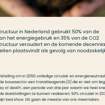
ructuur in Nederland gebruikt 50% van de
van het energiegebruik en 35% van de CO2
rastructuur veroudert en de komende decenni
teiten plaatsvindt als gevolg van noodzakelij
telling om in 2050 volledige circulair en energieneutraal
t de bouwsector een transitieagenda [3] die er niet om lieg
ey of death’, een periode van drie jaar waarin we heel sne
doelstellingen te kunnen realiseren: 50% circulair in 20
an mijn bed show. Dit gaan de meeste van ons meemaken.