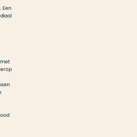
. Een
diaal
 met
ierop
ssen
n
dood