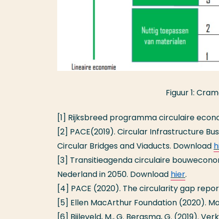
Figuur 1: Cram
[1] Rijksbreed programma circulaire econ
[2] PACE(2019). Circular Infrastructure B
Circular Bridges and Viaducts. Download
h
[3] Transitieagenda circulaire bouwecon
Nederland in 2050.
Download
hier
.
[4] PACE (2020). The circularity gap rep
[5] Ellen MacArthur Foundation (2020). Mat
[6] Bijleveld, M., G. Bergsma, G. (2019). V