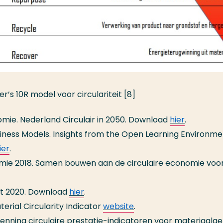
er’s 10R model voor circulariteit [8]
omie. Nederland Circulair in 2050. Download
hier
.
usiness Models. Insights from the Open Learning Environm
ier
.
omie 2018. Samen bouwen aan de circulaire economie voo
ort 2020. Download
hier
.
erial Circularity Indicator
website
.
erkenning circulaire prestatie-indicatoren voor materiaalge