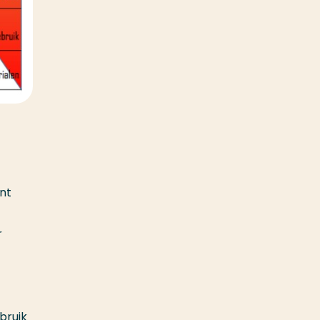
ent
r
bruik