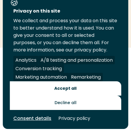
Deel deze pagina
Privacy on this site
We collect and process your data on this site
Deel
to better understand how it is used. You can
Deel
Deel
Email
Print
give your consent to all or selected
op
op
op
deze
deze
purposes, or you can decline them all. For
LinkedIn
Twitter
Facebook
pagina
pagina
more information, see our privacy policy.
Volg
Analytics
Volg
Volg
A/B testing and personalization
Volg
ons
ons
ons
ons
Conversion tracking
Juridisch
Security
A-Z Index
Contact
op
op
op
op
Marketing automation
Remarketing
LinkedIn
Facebook
YouTube
Instagram
Leveranciers
Accept all
Decline all
Toekomstmakers
Consent details
Privacy policy
© 2026 Hogeschool Rotterdam. Alle rechten voorbehouden.