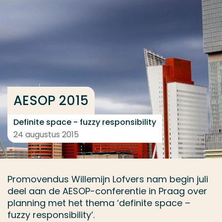
Ga direct naar de content
... > AESOP 2015
Veel gezocht
Opleiding
AESOP 2015
Contact
Definite space - fuzzy responsibility
24 augustus 2015
Promovendus Willemijn Lofvers nam begin juli
deel aan de AESOP-conferentie in Praag over
planning met het thema ‘definite space –
fuzzy responsibility’.