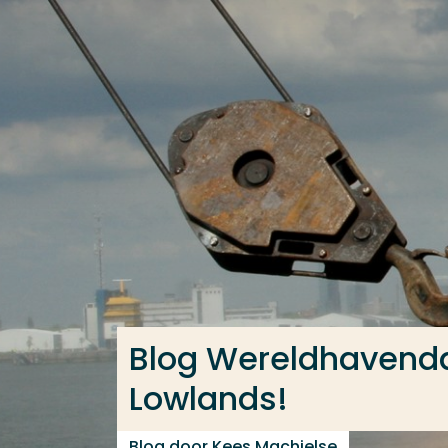
Ga direct naar de content
Veel gezocht
Opleiding
Contact
Blog Wereldhavend
Lowlands!
Blog door Kees Machielse