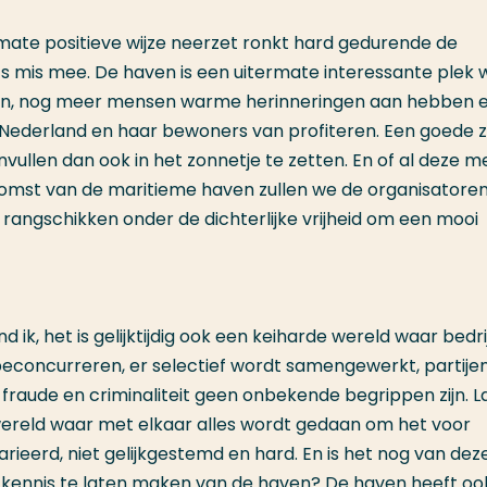
ate positieve wijze neerzet ronkt hard gedurende de
s mis mee. De haven is een uitermate interessante plek 
inden, nog meer mensen warme herinneringen aan hebben 
Nederland en haar bewoners van profiteren. Een goede 
vullen dan ook in het zonnetje te zetten. En of al deze 
omst van de maritieme haven zullen we de organisatore
ngschikken onder de dichterlijke vrijheid om een mooi
d ik, het is gelijktijdig ook een keiharde wereld waar bedr
beconcurreren, er selectief wordt samengewerkt, partije
fraude en criminaliteit geen onbekende begrippen zijn. L
he wereld waar met elkaar alles wordt gedaan om het voor
ieerd, niet gelijkgestemd en hard. En is het nog van deze 
kennis te laten maken van de haven? De haven heeft oo