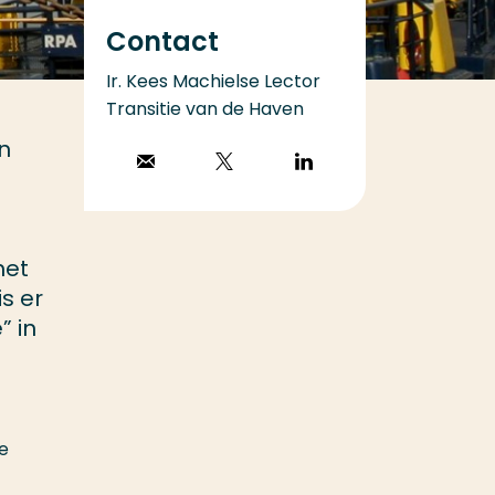
Contact
Ir. Kees Machielse Lector
Transitie van de Haven
n
Stuur een email
Volg op X
Volg op
LinkedIn
het
s er
” in
he