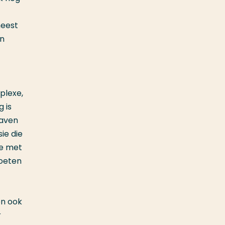
meest
en
plexe,
 is
haven
ie die
je met
moeten
en ook
r