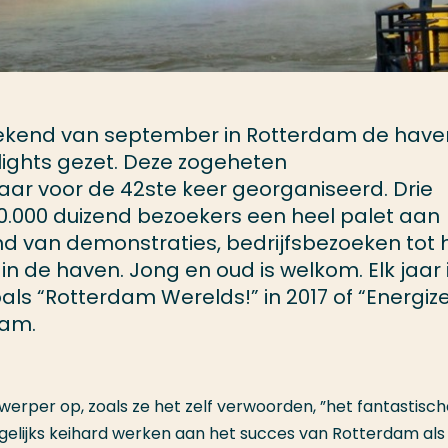
weekend van september in Rotterdam de have
tlights gezet. Deze zogeheten
ar voor de 42ste keer georganiseerd. Drie
00.000 duizend bezoekers een heel palet aan
end van demonstraties, bedrijfsbezoeken tot 
n de haven. Jong en oud is welkom. Elk jaar i
ls “Rotterdam Werelds!” in 2017 of “Energize
eam.
werper op, zoals ze het zelf verwoorden, ”het fantastisc
gelijks keihard werken aan het succes van Rotterdam als