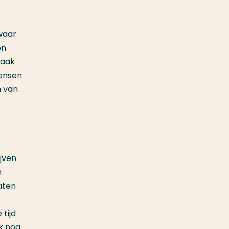
waar
en
zaak
mensen
n van
ijven
n
aten
tijd
k nog