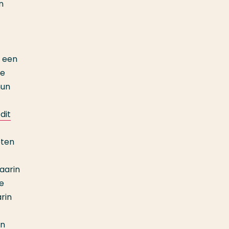
n
k een
ze
hun
dit
eten
aarin
e
rin
en