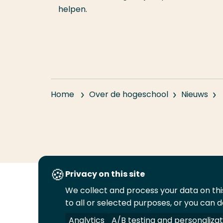
helpen.
Home
Over de hogeschool
Nieuws
Privacy on this site
We collect and process your data on this
Volg
Volg
Volg
Volg
to all or selected purposes, or you can d
ons
ons
ons
ons
Juridisch
Security
A-Z Index
C
op
op
op
op
Analytics
A/B testing and personalizat