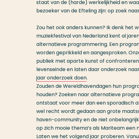
staat van de (harde) werkelijkheid en wa
bezoeker van de Efteling zijn: op zoek na
Zou het ook anders kunnen? Ik denk het w
muziekfestival van Nederland kent al jar
alternatieve programmering. Een program
worden geprikkeld en aangesproken. Onze
publiek met aparte kunst of confrontere
levenseinde en laten daar onderzoek naa
jaar onderzoek doen
.
Zouden de Wereldhavendagen hun program
houden? Zoeken naar alternatieve program
ontstaat voor meer dan een sporadisch 
wel recht wordt gedaan aan grote maatsc
haven-community en de niet onbelangrijk
op zich mooie thema’s als Mariteam een m
Laten we het volgend jaar proberen. Vanu