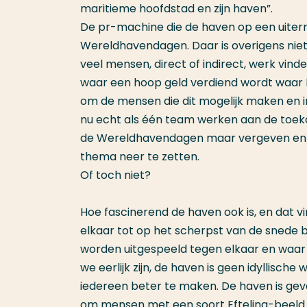
maritieme hoofdstad en zijn haven”.
De pr-machine die de haven op een uiterm
Wereldhavendagen. Daar is overigens niet
veel mensen, direct of indirect, werk v
waar een hoop geld verdiend wordt waar 
om de mensen die dit mogelijk maken en in
nu echt als één team werken aan de toek
de Wereldhavendagen maar vergeven en ra
thema neer te zetten.
Of toch niet?
Hoe fascinerend de haven ook is, en dat vin
elkaar tot op het scherpst van de snede 
worden uitgespeeld tegen elkaar en waar 
we eerlijk zijn, de haven is geen idyllisc
iedereen beter te maken. De haven is gevar
om mensen met een soort Efteling-beeld 