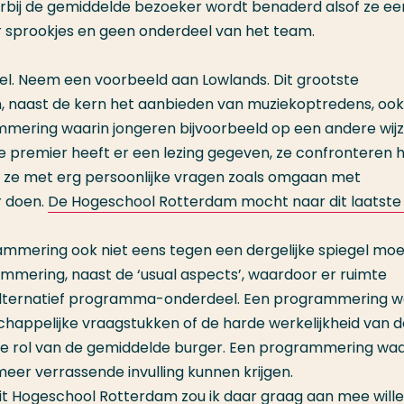
arbij de gemiddelde bezoeker wordt benaderd alsof ze ee
ar sprookjes en geen onderdeel van het team.
el. Neem een voorbeeld aan Lowlands. Dit grootste
en, naast de kern het aanbieden van muziekoptredens, oo
mering waarin jongeren bijvoorbeeld op een andere wij
 premier heeft er een lezing gegeven, ze confronteren 
n ze met erg persoonlijke vragen zoals omgaan met
r doen.
De Hogeschool Rotterdam mocht naar dit laatste 
mering ook niet eens tegen een dergelijke spiegel mo
mering, naast de ‘usual aspects’, waardoor er ruimte
alternatief programma-onderdeel. Een programmering w
happelijke vraagstukken of de harde werkelijkheid van d
e rol van de gemiddelde burger. Een programmering waa
eer verrassende invulling kunnen krijgen.
it Hogeschool Rotterdam zou ik daar graag aan mee will