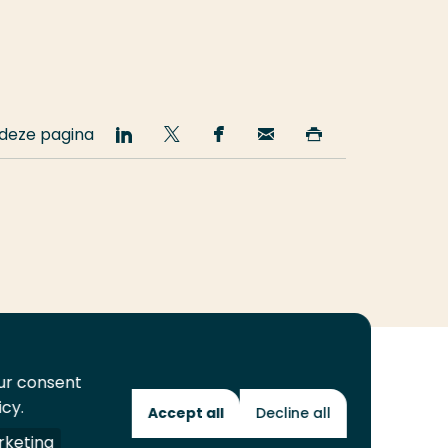
 deze pagina
Deel
Deel
Deel
Email
Print
op
op
op
deze
deze
LinkedIn
Twitter
Facebook
pagina
pagina
our consent
icy.
Accept all
Decline all
Toekomstmakers
keting