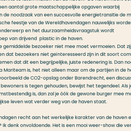
 een aantal grote maatschappelijke opgaven waarbij
en de noodzaak van een succesvolle energietransitie de 
llische feestje van de Wereldhavendagen nauwelijks word
n onderwerp en het duurzaamheidsvraagstuk wordt
ep van drijvend plastic in de haven.
de gemiddelde bezoeker niet mee moet vermoeien. Dat zij
n dat bezoekers niet geïnteresseerd zijn in dit soort com
en dat dit een begrijpelijke, juiste redenering is. Dan nog
 Mariteam is, het niet alleen maar om de partijen in de 
jvoorbeeld de CO2-opslag onder Barendrecht, een discuss
bewoners is tegen gehouden, bewijst het tegendeel. Als 
komstbestendig is, dan zal je óók de gewone burger mee 
jkse leven wat verder weg van de haven staat.
agen recht aan het werkelijke karakter van de haven 
? Ik denk onvoldoende. Het is een mooi weer-show die ve